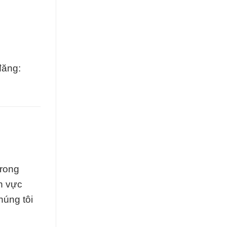
đăng:
trong
h vực
húng tôi