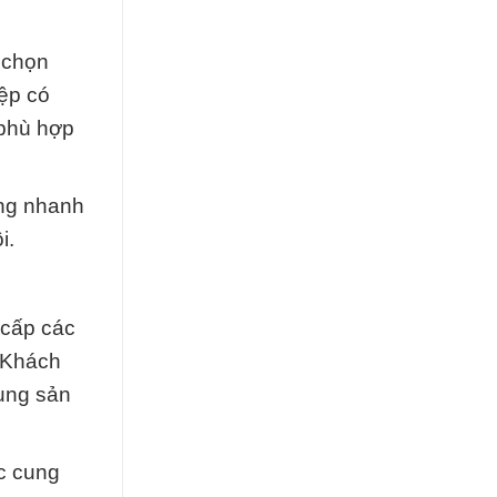
 chọn
ệp có
 phù hợp
àng nhanh
i.
 cấp các
 Khách
dụng sản
c cung