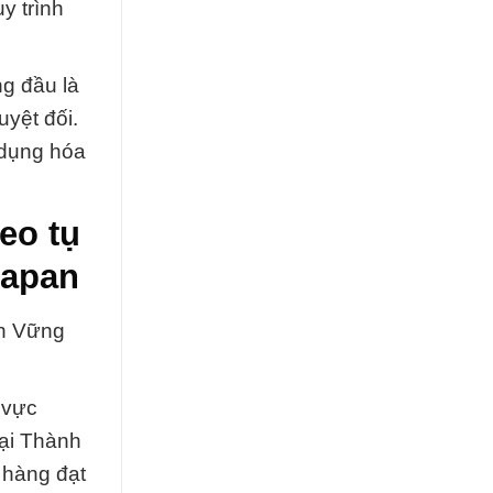
y trình
g đầu là
yệt đối.
 dụng hóa
eo tụ
Japan
ền Vững
 vực
tại Thành
 hàng đạt