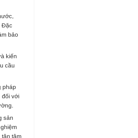
nước,
. Đặc
đảm bảo
và kiến
êu cầu
g pháp
 đối với
ường.
g sản
nghiệm
ụ tận tâm