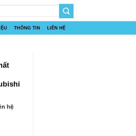
IỆU
THÔNG TIN
LIÊN HỆ
hất
ubishi
ên hệ