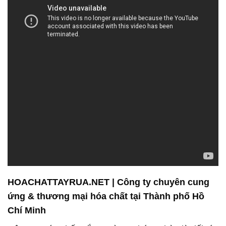
HOACHATTAYRUA.NET | Công ty chuyên cung
ứng & thương mại hóa chất tại Thành phố Hồ
Chí Minh
Công ty Hóa chất Đắc Trường Phát tự hào là đối tác
đáng tin cậy cho các công ty hoạt động trong ngành
công nghiệp cao su và dệt nhuộm. Chúng tôi cam
kết mang đến những sản phẩm và dịch vụ chất
lượng nhất, đồng thời đóng góp tích cực vào sự