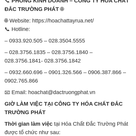
– 0933.920.505 – 028.3504.5555
– 028.3756.1835 – 028.3756.1840 –
028.3756.1841- 028.3756.1842
– 0932.660.696 – 0901.326.566 – 0906.387.866 –
0902.765.866
📧 Email: hoachat@dactruongphat.vn
GIỜ LÀM VIỆC TẠI CÔNG TY HÓA CHẤT ĐẮC
TRƯỜNG PHÁT
Thời gian làm việc
tại Hóa Chất Đắc Trường Phát
được tổ chức như sau:
Thứ 2 đến thứ 6: Buổi sáng: từ 8h đến 11h – Buổi
chiều: từ 12h30 đến 17h
Thứ 7: Buổi sáng: từ 8h đến 11h – Buổi chiều: từ
12h30 đến 16h