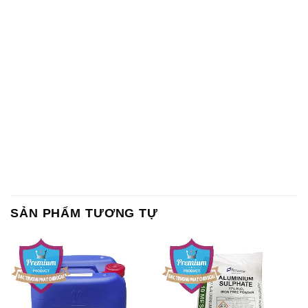
SẢN PHẨM TƯƠNG TỰ
Chất Bảo Quản CMIT Thái
Phèn Nhôm – Al2(SO4)3 17%