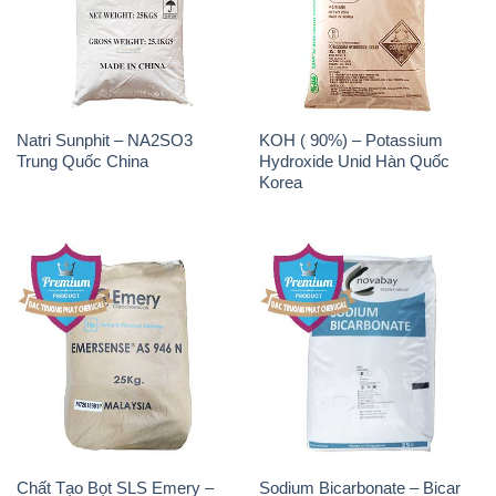
Natri Sunphit – NA2SO3
KOH ( 90%) – Potassium
Trung Quốc China
Hydroxide Unid Hàn Quốc
Korea
Chất Tạo Bọt SLS Emery –
Sodium Bicarbonate – Bicar
Emersense AS 946N Mã Lai
NaHCO3 Singapore
Malaysia