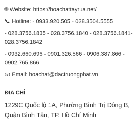
028.3756.1842
- 0932.660.696 - 0901.326.566 - 0906.387.866 -
0902.765.866
📧 Email: hoachat@dactruongphat.vn
ĐỊA CHỈ
1229C Quốc lộ 1A, Phường Bình Trị Đông B,
Quận Bình Tân, TP. Hồ Chí Minh
CÔNG TY XNK TM SX HÓA CHẤT ĐẮC TRƯỜNG
PHÁT
Công ty Hóa Chất Đắc Trường Phát, hoạt động dưới
tên miền
hoachattayrua.net
, là một đơn vị chuyên