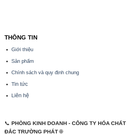
THÔNG TIN
Giới thiệu
Sản phẩm
Chính sách và quy định chung
Tin tức
Liên hệ
📞
PHÒNG KINH DOANH - CÔNG TY HÓA CHẤT
ĐẮC TRƯỜNG PHÁT
🌐
🌐 Website: https://hoachattayrua.net/
📞 Hotline: - 0933.920.505 - 028.3504.5555
- 028.3756.1835 - 028.3756.1840 - 028.3756.1841-