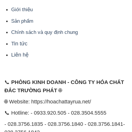
📞 Hotline: - 0933.920.505 - 028.3504.5555
- 028.3756.1835 - 028.3756.1840 - 028.3756.1841-
028.3756.1842
- 0932.660.696 - 0901.326.566 - 0906.387.866 -
0902.765.866
📧 Email: hoachat@dactruongphat.vn
ĐỊA CHỈ
1229C Quốc lộ 1A, Phường Bình Trị Đông B,
Quận Bình Tân, TP. Hồ Chí Minh
CÔNG TY XNK TM SX HÓA CHẤT ĐẮC TRƯỜNG
PHÁT