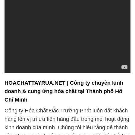
hàng lên vị trí ưu tiên hàng đầu trong mọi hoạt động
kinh doanh của mình. Chúng tôi hiểu rằng để thành
công trong ngành công nghiệp hóa chất, việc hỗ trợ
khách hàng không chỉ đơn thuần là một nhiệm vụ,
mà còn là một tôn chỉ mà chúng tôi tuân thủ. Chúng
tôi cam kết cung cấp dịch vụ khách hàng xuất sắc
và hỗ trợ kỹ thuật chuyên nghiệp để giúp khách
hàng giải quyết mọi thách thức một cách hiệu quả
và nhanh chóng.
Chúng tôi hiểu rằng mỗi doanh nghiệp có các yêu
cầu riêng biệt về hóa chất, và chúng tôi không
ngừng nỗ lực để đảm bảo rằng chúng tôi có thể đáp
ứng những nhu cầu độc đáo của từng khách hàng.
Hóa Chất Đắc Trường Phát luôn sẵn sàng hợp tác
với bạn để đảm bảo rằng bạn nhận được những