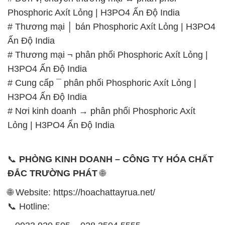
🌐 Website: https://hoachattayrua.net/
📞 Hotline:
– 0933.920.505 – 028.3504.5555
– 028.3756.1835 – 028.3756.1840 –
028.3756.1841- 028.3756.1842
– 0932.660.696 – 0901.326.566 – 0906.387.866 –
0902.765.866
📧 Email: hoachat@dactruongphat.vn
GIỜ LÀM VIỆC TẠI CÔNG TY HÓA CHẤT ĐẮC
TRƯỜNG PHÁT
Thời gian làm việc
tại Hóa Chất Đắc Trường Phát
được tổ chức như sau:
Thứ 2 đến thứ 6: Buổi sáng: từ 8h đến 11h – Buổi