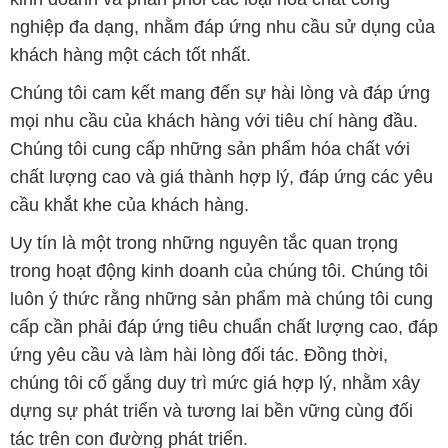
chúng tôi cố gắng duy trì mức giá hợp lý, nhằm xây
dựng sự phát triển và tương lai bền vững cùng đối
tác trên con đường phát triển.
Công ty Hóa Chất Đắc Trường Phát có khả năng đáp
ứng đa dạng các nhu cầu về hóa chất, phục vụ cho
tất cả các ngành nghề và lĩnh vực sản xuất tại TP. Hồ
Chí Minh. Sứ mệnh của chúng tôi là cung cấp và
phân phối những sản phẩm hóa chất đáng tin cậy,
chất lượng và có giá thành tốt nhất trên thị trường.
Chúng tôi tự hào có đội ngũ nhân viên giàu kinh
nghiệm và am hiểu sâu về ngành hóa chất. Đội ngũ
của chúng tôi luôn sẵn sàng tư vấn và hỗ trợ khách
hàng một cách chuyên nghiệp, nhằm đáp ứng tối đa
yêu cầu và giải pháp tốt nhất cho khách hàng.
Để biết thêm thông tin chi tiết và được tư vấn, quý