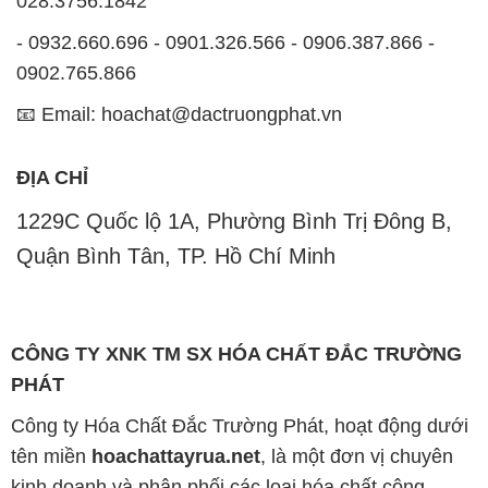
Công ty Hóa Chất Đắc Trường Phát, hoạt động dưới
tên miền
hoachattayrua.net
, là một đơn vị chuyên
kinh doanh và phân phối các loại hóa chất công
nghiệp đa dạng, nhằm đáp ứng nhu cầu sử dụng của
khách hàng một cách tốt nhất.
Chúng tôi cam kết mang đến sự hài lòng và đáp ứng
mọi nhu cầu của khách hàng với tiêu chí hàng đầu.
Chúng tôi cung cấp những sản phẩm hóa chất với
chất lượng cao và giá thành hợp lý, đáp ứng các yêu
cầu khắt khe của khách hàng.
Uy tín là một trong những nguyên tắc quan trọng
trong hoạt động kinh doanh của chúng tôi. Chúng tôi
luôn ý thức rằng những sản phẩm mà chúng tôi cung
cấp cần phải đáp ứng tiêu chuẩn chất lượng cao, đáp
ứng yêu cầu và làm hài lòng đối tác. Đồng thời,