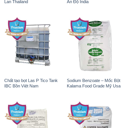
Magie Clorua – MGCL2 Dạng
CuSO4 – Đồng Sunfat Nga
Vảy Shreeji Magnesia Works
Russia
Ấn Độ India