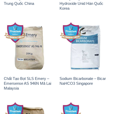
Chất Tạo Bọt SLS Emersense
Zinc Oxide – Bột Kẽm Oxit
Mã Lai Malaysia
ZNO Jumbo Bành Thái Lan
Thailand