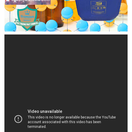
HOACHATTAYRUA.NET | Công ty chuyên kinh
doanh & cung ứng hóa chất tại Thành phố Hồ
Chí Minh
Công ty Hóa Chất Đắc Trường Phát luôn đặt khách