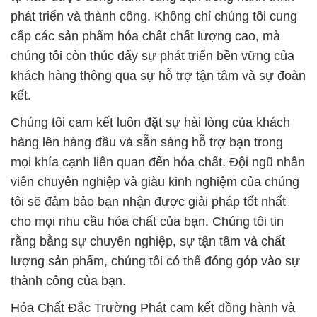
lượng sản phẩm, chúng tôi có thể đóng góp vào sự
thành công của bạn.
Hóa Chất Đắc Trường Phát cam kết đồng hành và
hỗ trợ bạn trong mọi thách thức và cơ hội, và chúng
tôi hy vọng có cơ hội được phục vụ bạn trong tương
lai.
# Bán = kinh doanh Phosphoric Axít Lỏng | H3PO4
Ấn Độ India
# Đơn vị cung cấp ⌠ bán Phosphoric Axít Lỏng |
H3PO4 Ấn Độ India
# Công ty bán • kinh doanh Phosphoric Axít Lỏng |
H3PO4 Ấn Độ India
# Cty phân phối § kinh doanh Phosphoric Axít Lỏng
| H3PO4 Ấn Độ India
# Nhà phân phối = cung ứng Phosphoric Axít Lỏng |
H3PO4 Ấn Độ India