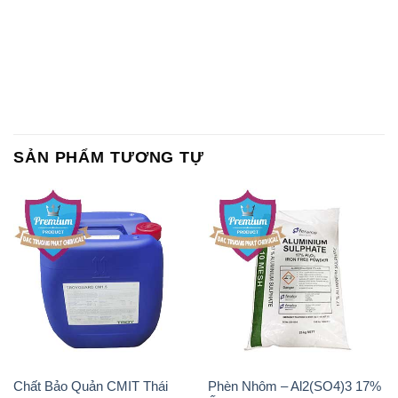
Chất Bảo Quản CMIT Thái
Phèn Nhôm – Al2(SO4)3 17%
Lan Thailand
Ấn Độ India
Chất tạo bọt Las P Tico Tank
Sodium Benzoate – Mốc Bột
IBC Bồn Việt Nam
Kalama Food Grade Mỹ Usa