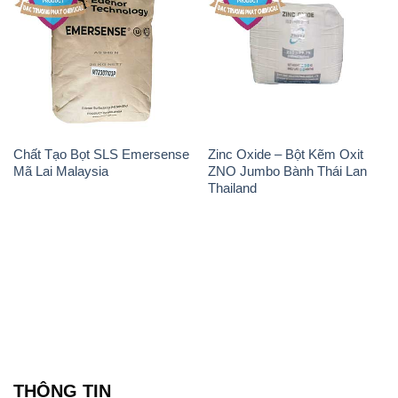
THÔNG TIN
Giới thiệu
Sản phẩm
Chính sách và quy định chung
Tin tức
Liên hệ
📞
PHÒNG KINH DOANH - CÔNG TY HÓA CHẤT
ĐẮC TRƯỜNG PHÁT
🌐
🌐 Website: https://hoachattayrua.net/