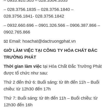
chiều: từ 12h30 đến 17h
Thứ 7: Buổi sáng: từ 8h đến 11h – Buổi chiều: từ
12h30 đến 16h
Chủ nhật: Nghỉ chủ nhật hàng tuần
Chúng tôi rất trân trọng thời gian và cam kết tuân
thủ giờ làm việc để đảm bảo sự hỗ trợ tốt nhất cho
khách hàng và đảm bảo hiệu suất công việc cao
nhất của nhân viên.
BẢN ĐỒ MAP TẠI CÔNG TY HÓA CHẤT ĐẮC
TRƯỜNG PHÁT
ĐỊA CHỈ: 1229C Quốc lộ 1A, Phường Bình Trị
Đông B, Quận Bình Tân, Sài Gòn TP. Hồ Chí
Minh