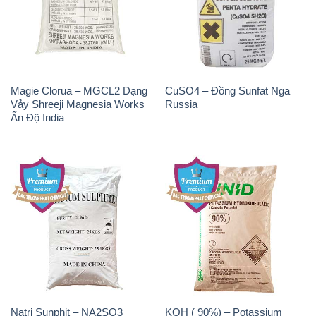
Natri Sunphit – NA2SO3
KOH ( 90%) – Potassium
Trung Quốc China
Hydroxide Unid Hàn Quốc
Korea
Chất Tạo Bọt SLS Emery –
Sodium Bicarbonate – Bicar
Emersense AS 946N Mã Lai
NaHCO3 Singapore
Malaysia