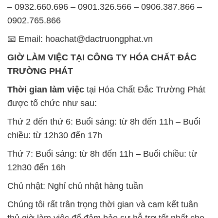
– 0932.660.696 – 0901.326.566 – 0906.387.866 –
0902.765.866
📧 Email: hoachat@dactruongphat.vn
GIỜ LÀM VIỆC TẠI CÔNG TY HÓA CHẤT ĐẮC
TRƯỜNG PHÁT
Thời gian làm việc
tại Hóa Chất Đắc Trường Phát
được tổ chức như sau:
Thứ 2 đến thứ 6: Buổi sáng: từ 8h đến 11h – Buổi
chiều: từ 12h30 đến 17h
Thứ 7: Buổi sáng: từ 8h đến 11h – Buổi chiều: từ
12h30 đến 16h
Chủ nhật: Nghỉ chủ nhật hàng tuần
Chúng tôi rất trân trọng thời gian và cam kết tuân
thủ giờ làm việc để đảm bảo sự hỗ trợ tốt nhất cho