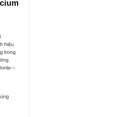
lcium
i
h hiệu
g trong
công
orite –
dùng