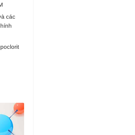
CM
và các
chính
poclorit