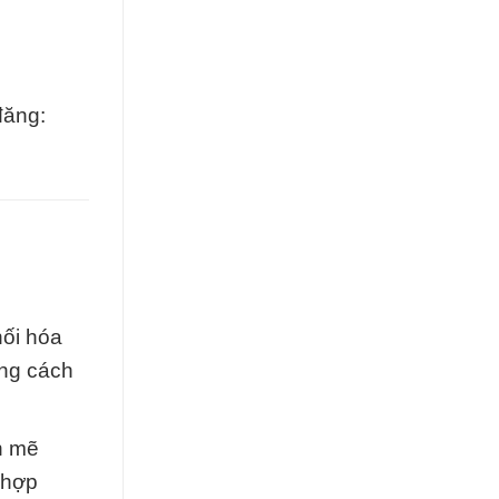
đăng:
hối hóa
ằng cách
h mẽ
 hợp