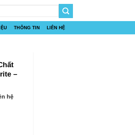
IỆU
THÔNG TIN
LIÊN HỆ
Chất
ite –
ên hệ