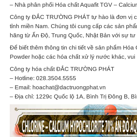
– Nhà phân phối Hóa chất Aquafit TGV – Calciu
Công ty ĐẮC TRƯỜNG PHÁT tự hào là đơn vị cu
tỉnh miền Nam. Chúng tôi cung cấp các sản phẩ
hãng từ Ấn Độ, Trung Quốc, Nhật Bản với sự tư 
Để biết thêm thông tin chi tiết về sản phẩm Hóa
Powder hoặc các hóa chất xử lý nước khác, vui l
Công ty hóa chất ĐẮC TRƯỜNG PHÁT
– Hotline: 028.3504.5555
– Email: hoachat@dactruongphat.vn
– Địa chỉ: 1229c Quốc lộ 1A, Bình Trị Đông B, B