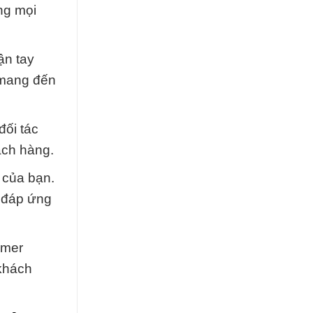
ng mọi
ận tay
 mang đến
đối tác
ách hàng.
 của bạn.
 đáp ứng
ymer
 khách