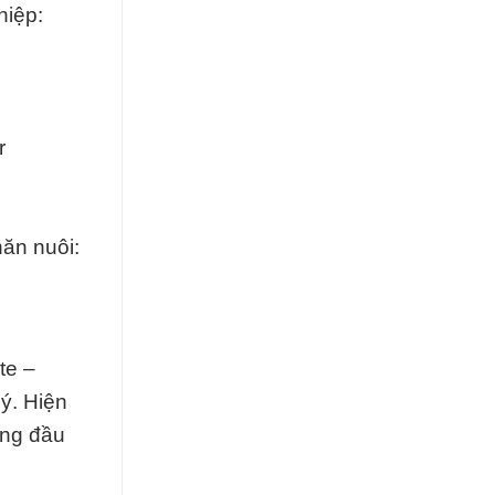
hiệp:
r
hăn nuôi:
te –
ý. Hiện
àng đầu