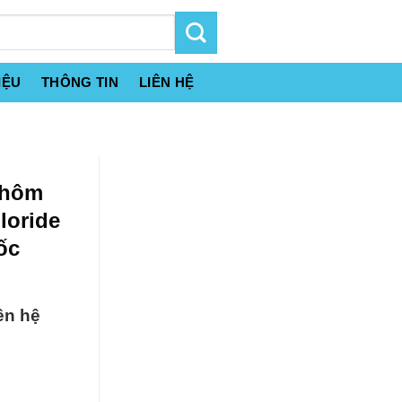
IỆU
THÔNG TIN
LIÊN HỆ
Nhôm
loride
ốc
ên hệ