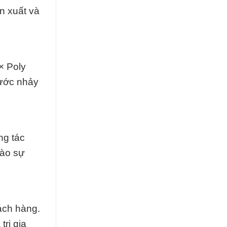
n xuất và
× Poly
bước nhảy
ng tác
vào sự
ách hàng.
rị gia