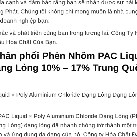
hía cạnh và đảm bảo rằng bạn sẽ nhận được sự hài l
g Phát. Chúng tôi không chỉ mong muốn là nhà cun
a doanh nghiệp bạn.
c và phát triển cùng bạn trong tương lai. Công Ty
ầu Hóa Chất Của Bạn.
phân phối Phèn Nhôm PAC Liqu
ạng Lỏng 10% – 17% Trung Qu
uid × Poly Aluminium Chloride Dạng Lỏng Dạng Lỏ
PAC Liquid × Poly Aluminium Chloride Dạng Lỏng (
g Lỏng) dạng lỏng đã nhanh chóng trở thành một t
h và ứng dụng đa dạng của nó. Công ty Hóa Chất Đ