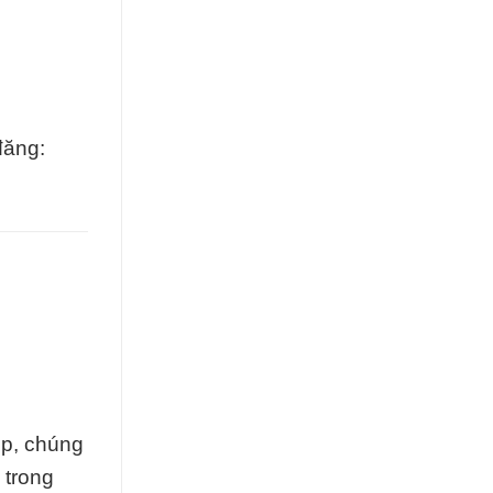
đăng:
ệp, chúng
 trong