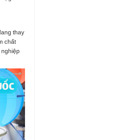
đang thay
m chất
n nghiệp