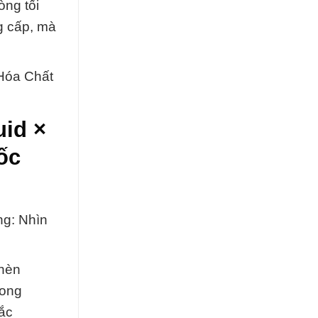
òng tối
g cấp, mà
 Hóa Chất
id ×
ốc
ng: Nhìn
Phèn
rong
ắc