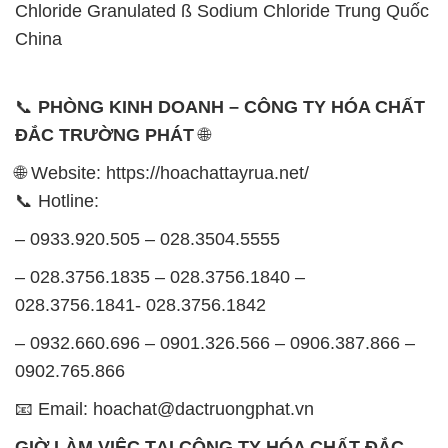
Chloride Granulated ß Sodium Chloride Trung Quốc
China
📞
PHÒNG KINH DOANH – CÔNG TY HÓA CHẤT
ĐẮC TRƯỜNG PHÁT
🌐
🌐 Website: https://hoachattayrua.net/
📞 Hotline:
– 0933.920.505 – 028.3504.5555
– 028.3756.1835 – 028.3756.1840 –
028.3756.1841- 028.3756.1842
– 0932.660.696 – 0901.326.566 – 0906.387.866 –
0902.765.866
📧 Email: hoachat@dactruongphat.vn
GIỜ LÀM VIỆC TẠI CÔNG TY HÓA CHẤT ĐẮC