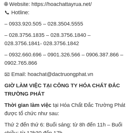
🌐 Website: https://hoachattayrua.net/
📞 Hotline:
– 0933.920.505 – 028.3504.5555
– 028.3756.1835 – 028.3756.1840 –
028.3756.1841- 028.3756.1842
– 0932.660.696 – 0901.326.566 – 0906.387.866 –
0902.765.866
📧 Email: hoachat@dactruongphat.vn
GIỜ LÀM VIỆC TẠI CÔNG TY HÓA CHẤT ĐẮC
TRƯỜNG PHÁT
Thời gian làm việc
tại Hóa Chất Đắc Trường Phát
được tổ chức như sau:
Thứ 2 đến thứ 6: Buổi sáng: từ 8h đến 11h – Buổi
chiều: từ 12h30 đến 17h