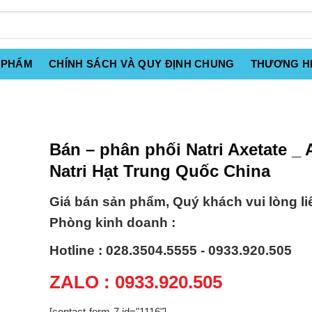
 PHẨM
CHÍNH SÁCH VÀ QUY ĐỊNH CHUNG
THƯƠNG H
Bán – phân phối Natri Axetate _ 
Natri Hạt Trung Quốc China
Giá bán sản phẩm, Quý khách vui lòng li
Phòng kinh doanh :
Hotline : 028.3504.5555 - 0933.920.505
ZALO : 0933.920.505
[contact-form-7 id="1116"]