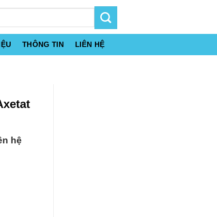
IỆU
THÔNG TIN
LIÊN HỆ
Axetat
ên hệ