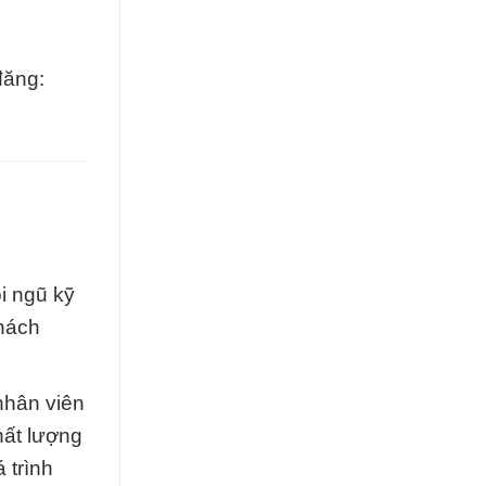
đăng:
i ngũ kỹ
khách
nhân viên
hất lượng
 trình