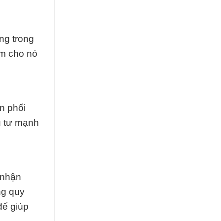
ng trong
àm cho nó
n phối
u tư mạnh
 nhận
ng quy
để giúp