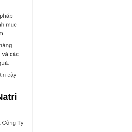
 pháp
anh mục
m.
 hàng
n và các
quả.
tin cậy
atri
a Công Ty