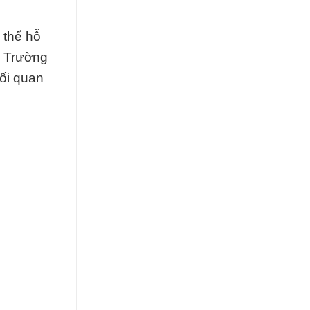
 thể hỗ
c Trường
ối quan