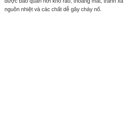
được bảo quản nơi khô ráo, thoáng mát, tránh xa
nguồn nhiệt và các chất dễ gây cháy nổ.