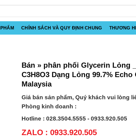
 PHẨM
CHÍNH SÁCH VÀ QUY ĐỊNH CHUNG
THƯƠNG H
Bán » phân phối Glycerin Lỏng 
C3H8O3 Dạng Lỏng 99.7% Echo
Malaysia
Giá bán sản phẩm, Quý khách vui lòng li
Phòng kinh doanh :
Hotline : 028.3504.5555 - 0933.920.505
ZALO : 0933.920.505