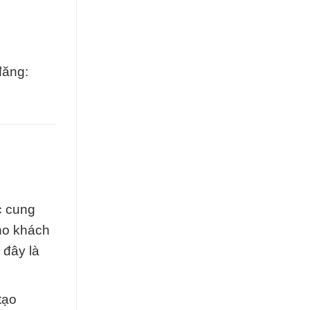
đăng:
c cung
ho khách
 đây là
tạo