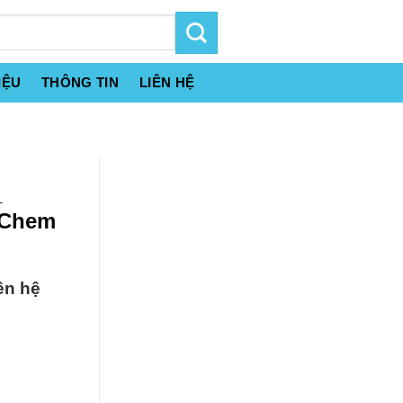
IỆU
THÔNG TIN
LIÊN HỆ
_
 Chem
ên hệ