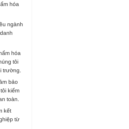
phẩm hóa
iều ngành
 danh
 phẩm hóa
húng tôi
i trường.
đảm bảo
tôi kiểm
an toàn.
m kết
ghiệp từ