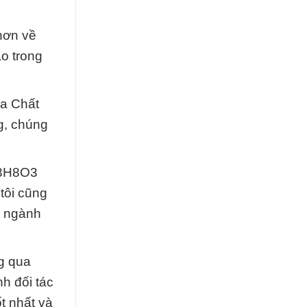
hơn về
o trong
óa Chất
g, chúng
 C3H8O3
tôi cũng
g ngành
g qua
h đối tác
t nhất và