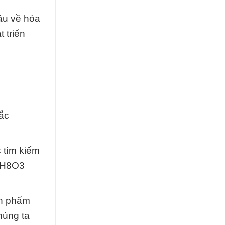
ầu về hóa
 triển
ắc
 tìm kiếm
C3H8O3
ản phẩm
húng ta