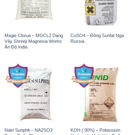
Magie Clorua – MGCL2 Dạng
CuSO4 – Đồng Sunfat Nga
Vảy Shreeji Magnesia Works
Russia
Ấn Độ India
Natri Sunphit – NA2SO3
KOH ( 90%) – Potassium