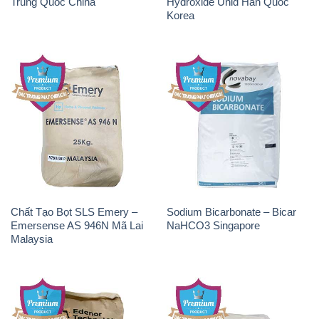
Trung Quốc China
Hydroxide Unid Hàn Quốc
Korea
Chất Tạo Bọt SLS Emery –
Sodium Bicarbonate – Bicar
Emersense AS 946N Mã Lai
NaHCO3 Singapore
Malaysia