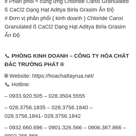
# Phân phối ≈ cung ứng Chloride Canxi Granulated
ß CaCl2 Dạng Hạt Aditya Birla Grasim Ấn Độ
# Đơn vị phân phối { kinh doanh } Chloride Canxi
Granulated ß CaCl2 Dạng Hạt Aditya Birla Grasim
Ấn Độ
📞
PHÒNG KINH DOANH – CÔNG TY HÓA CHẤT
ĐẮC TRƯỜNG PHÁT
🌐
🌐 Website: https://hoachattayrua.net/
📞 Hotline:
– 0933.920.505 – 028.3504.5555
– 028.3756.1835 – 028.3756.1840 –
028.3756.1841- 028.3756.1842
– 0932.660.696 – 0901.326.566 – 0906.387.866 –
0902.765.866