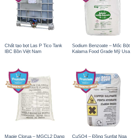
Chất tạo bọt Las P Tico Tank
Sodium Benzoate – Mốc Bột
IBC Bồn Việt Nam
Kalama Food Grade Mỹ Usa
Magie Clorua – MGCL2 Dạng
CuSO4 – Đồng Sunfat Nga