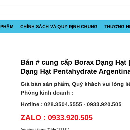
 PHẨM
CHÍNH SÁCH VÀ QUY ĐỊNH CHUNG
THƯƠNG H
Bán # cung cấp Borax Dạng Hạt 
Dạng Hạt Pentahydrate Argentin
Giá bán sản phẩm, Quý khách vui lòng li
Phòng kinh doanh :
Hotline : 028.3504.5555 - 0933.920.505
ZALO : 0933.920.505
[contact-form-7 id="1116"]