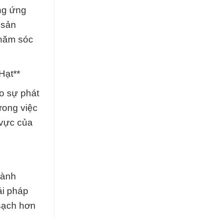
ng ứng
 sản
chăm sóc
Hạt**
o sự phát
rong việc
 vực của
hành
ải pháp
 sạch hơn