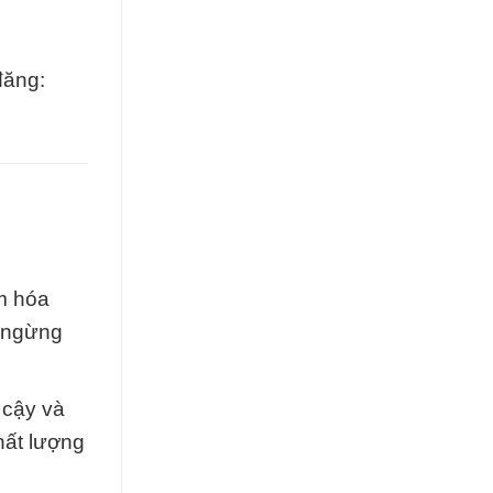
đăng:
m hóa
g ngừng
 cậy và
hất lượng