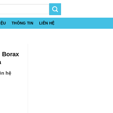
IỆU
THÔNG TIN
LIÊN HỆ
| Borax
a
ên hệ