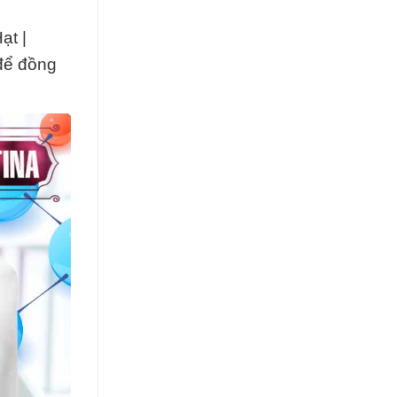
ạt |
để đồng