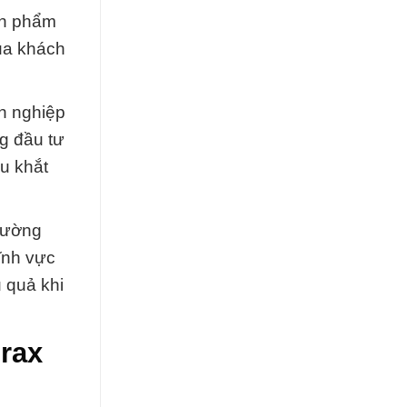
ản phẩm
ủa khách
n nghiệp
ng đầu tư
u khắt
Trường
lĩnh vực
 quả khi
rax