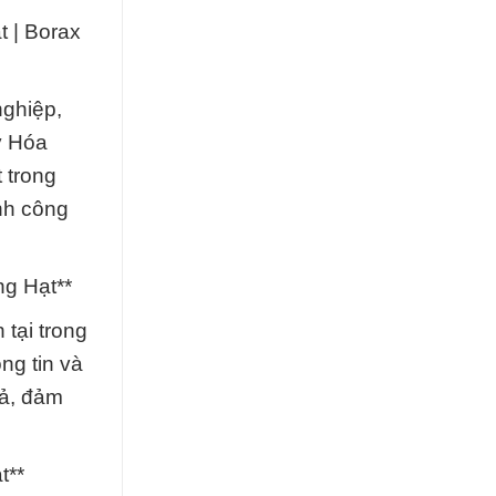
t | Borax
nghiệp,
y Hóa
 trong
nh công
ng Hạt**
tại trong
ng tin và
uả, đảm
t**