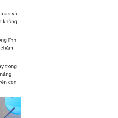
 toàn và
ch không
ng lĩnh
à chăm
ậy trong
 nâng
rên con