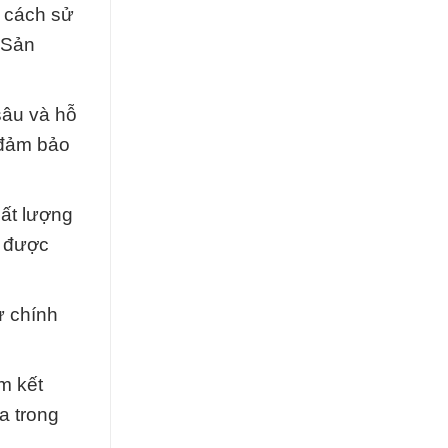
ề cách sử
 Sản
sâu và hỗ
 đảm bảo
hất lượng
g được
ự chính
m kết
a trong