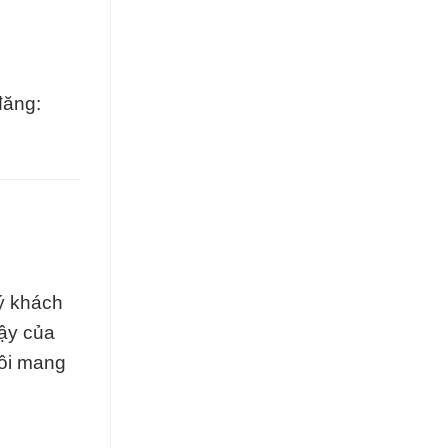
đăng:
uý khách
cậy của
tôi mang