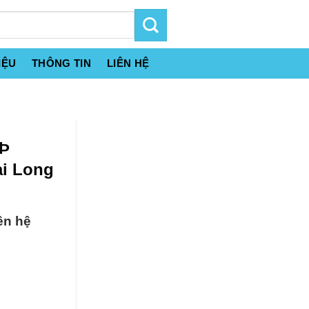
IỆU
THÔNG TIN
LIÊN HỆ
 Þ
ại Long
ên hệ