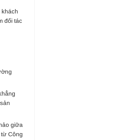
ý khách
 đối tác
ường
 khẳng
 sản
hảo giữa
3 từ Công