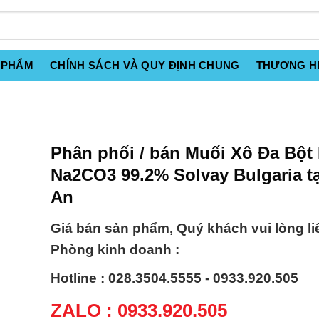
 PHẨM
CHÍNH SÁCH VÀ QUY ĐỊNH CHUNG
THƯƠNG H
Phân phối / bán Muối Xô Đa Bột
Na2CO3 99.2% Solvay Bulgaria t
An
Giá bán sản phẩm, Quý khách vui lòng li
Phòng kinh doanh :
Hotline : 028.3504.5555 - 0933.920.505
ZALO : 0933.920.505