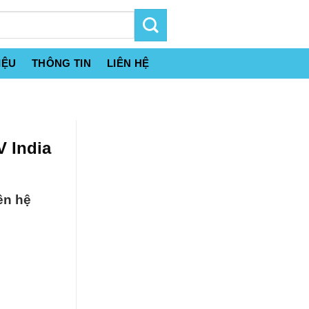
IỆU
THÔNG TIN
LIÊN HỆ
V India
ên hệ