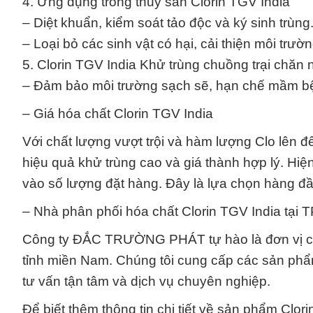
4. Ứng dụng trong thủy sản Clorin TGV India
– Diệt khuẩn, kiểm soát tảo độc và ký sinh trùng
– Loại bỏ các sinh vật có hại, cải thiện môi trườ
5. Clorin TGV India Khử trùng chuồng trại chăn n
– Đảm bảo môi trường sạch sẽ, hạn chế mầm b
– Giá hóa chất Clorin TGV India
Với chất lượng vượt trội và hàm lượng Clo lên
hiệu quả khử trùng cao và giá thành hợp lý. Hi
vào số lượng đặt hàng. Đây là lựa chọn hàng đầ
– Nhà phân phối hóa chất Clorin TGV India tại
Công ty ĐẮC TRƯỜNG PHÁT tự hào là đơn vị cu
tỉnh miền Nam. Chúng tôi cung cấp các sản phẩ
tư vấn tận tâm và dịch vụ chuyên nghiệp.
Để biết thêm thông tin chi tiết về sản phẩm Clor