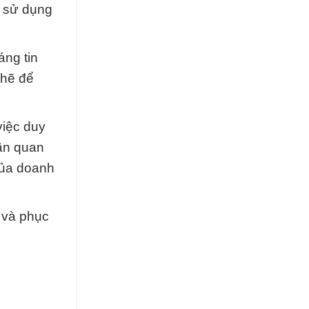
c sử dụng
áng tin
chẽ để
việc duy
hần quan
của doanh
 và phục