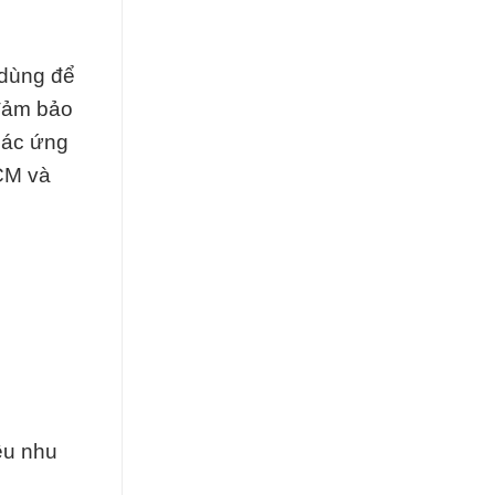
 dùng để
 đảm bảo
các ứng
HCM và
ều nhu