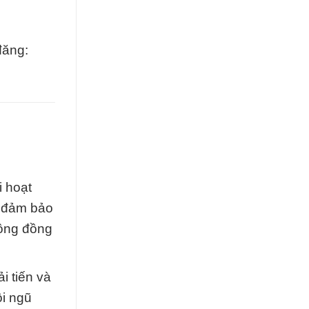
đăng:
i hoạt
, đảm bảo
cộng đồng
i tiến và
i ngũ