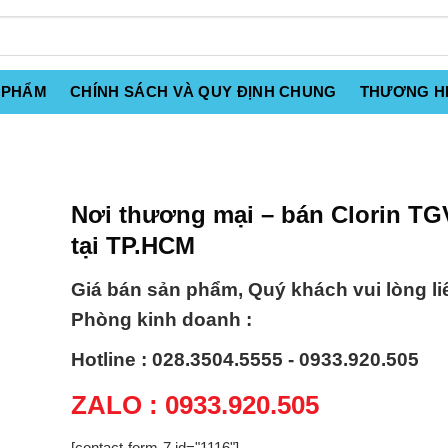
 PHẨM
CHÍNH SÁCH VÀ QUY ĐỊNH CHUNG
THƯƠNG H
Nơi thương mại – bán Clorin TG
tại TP.HCM
Giá bán sản phẩm, Quý khách vui lòng li
Phòng kinh doanh :
Hotline : 028.3504.5555 - 0933.920.505
ZALO : 0933.920.505
[contact-form-7 id="1116"]