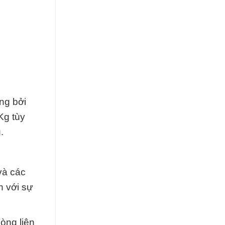
ng bởi
Kg tùy
.
và các
n với sự
lòng liên