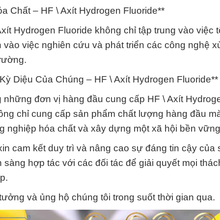
a Chất – HF \ Axít Hydrogen Fluoride**
Axít Hydrogen Fluoride không chỉ tập trung vào việc 
 vào việc nghiên cứu và phát triển các công nghệ xử 
rường.
Kỳ Diệu Của Chúng – HF \ Axít Hydrogen Fluoride**
g những đơn vị hàng đầu cung cấp HF \ Axít Hydrog
hông chỉ cung cấp sản phẩm chất lượng hàng đầu m
ng nghiệp hóa chất và xây dựng một xã hội bền vững
in cam kết duy trì và nâng cao sự đáng tin cậy của
 sàng hợp tác với các đối tác để giải quyết mọi thác
p.
ưởng và ủng hộ chúng tôi trong suốt thời gian qua.