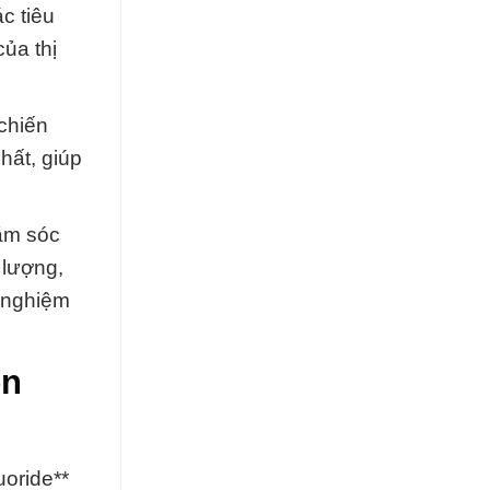
c tiêu
của thị
chiến
hất, giúp
ăm sóc
 lượng,
i nghiệm
en
oride**