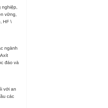
g nghiệp,
ền vững,
, HF \
các ngành
Axít
độc đáo và
i với an
cầu các