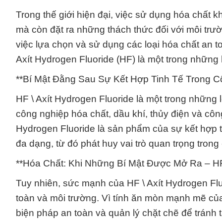
Trong thế giới hiện đại, việc sử dụng hóa chất 
mà còn đặt ra những thách thức đối với môi tr
việc lựa chọn và sử dụng các loại hóa chất an to
Axít Hydrogen Fluoride (HF) là một trong những
**Bí Mật Đằng Sau Sự Kết Hợp Tinh Tế Trong Cô
HF \ Axít Hydrogen Fluoride là một trong những 
công nghiệp hóa chất, dầu khí, thủy điện và công
Hydrogen Fluoride là sản phẩm của sự kết hợp tin
đa dạng, từ đó phát huy vai trò quan trọng tron
**Hóa Chất: Khi Những Bí Mật Được Mở Ra – HF 
Tuy nhiên, sức mạnh của HF \ Axít Hydrogen Flu
toàn và môi trường. Vì tính ăn mòn mạnh mẽ của
biện pháp an toàn và quản lý chặt chẽ để tránh 