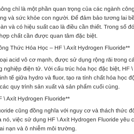
không chỉ là một phần quan trọng của các ngành côn
ường và sức khỏe con người. Để đảm bảo tương lai b
àn và có hiệu suất cao là điều cần thiết. Trong số đó
 hợp chất cần được quan tâm đặc biệt.
ng Thức Hóa Học – HF \ Axít Hydrogen Fluoride**
loại acid vô cơ mạnh, được sử dụng rộng rãi trong 
 nghiệp điện tử. Với cấu trúc hóa học đặc biệt, HF \ 
h tế giữa hydro và fluor, tạo ra tính chất hóa học 
g các quy trình sản xuất và sản phẩm cuối cùng.
\ Axít Hydrogen Fluoride**
oride cũng đồng nghĩa với nguy cơ và thách thức đố
 nó, việc sử dụng HF \ Axít Hydrogen Fluoride yêu 
tai nạn và ô nhiễm môi trường.