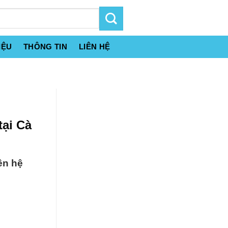
IỆU
THÔNG TIN
LIÊN HỆ
tại Cà
ên hệ