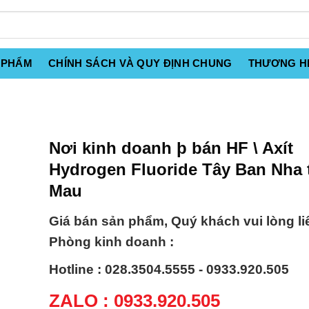
 PHẨM
CHÍNH SÁCH VÀ QUY ĐỊNH CHUNG
THƯƠNG H
Nơi kinh doanh þ bán HF \ Axít
Hydrogen Fluoride Tây Ban Nha 
Mau
Giá bán sản phẩm, Quý khách vui lòng li
Phòng kinh doanh :
Hotline : 028.3504.5555 - 0933.920.505
ZALO : 0933.920.505