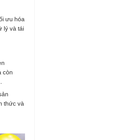
tối ưu hóa
lý và tái
en
à còn
.
 sản
h thức và