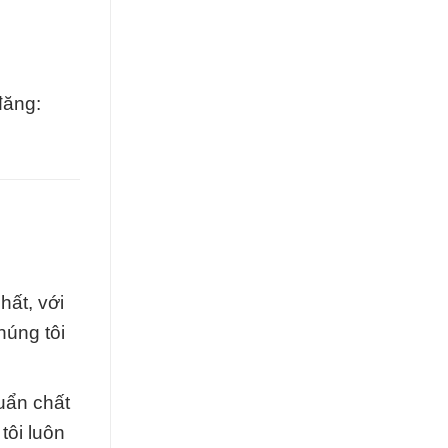
đăng:
hất, với
húng tôi
uẩn chất
tôi luôn