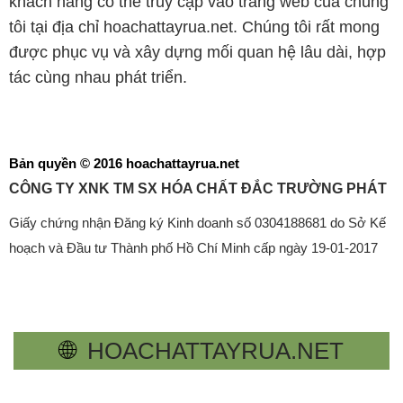
khách hàng có thể truy cập vào trang web của chúng
tôi tại địa chỉ hoachattayrua.net. Chúng tôi rất mong
được phục vụ và xây dựng mối quan hệ lâu dài, hợp
tác cùng nhau phát triển.
Bản quyền © 2016 hoachattayrua.net
CÔNG TY XNK TM SX HÓA CHẤT ĐẮC TRƯỜNG PHÁT
Giấy chứng nhận Đăng ký Kinh doanh số 0304188681 do Sở Kế
hoạch và Đầu tư Thành phố Hồ Chí Minh cấp ngày 19-01-2017
🌐
HOACHATTAYRUA.NET