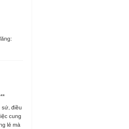
đăng:
**
 sứ, điều
việc cung
êng lẻ mà