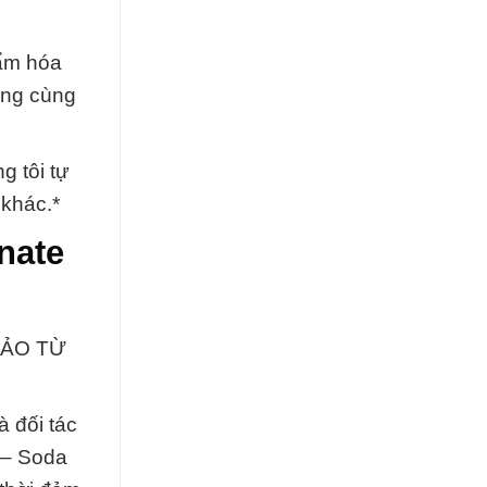
hẩm hóa
ông cùng
g tôi tự
 khác.*
nate
BẢO TỪ
à đối tác
 – Soda