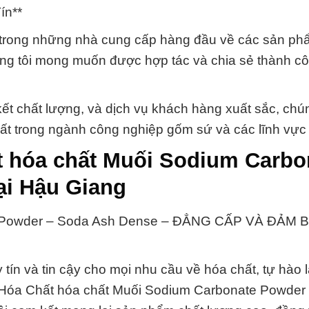
ín**
t trong những nhà cung cấp hàng đầu về các sản p
húng tôi mong muốn được hợp tác và chia sẻ thành c
t chất lượng, và dịch vụ khách hàng xuất sắc, chún
chất trong ngành công nghiệp gốm sứ và các lĩnh vực
t hóa chất Muối Sodium Carbo
ại Hậu Giang
e Powder – Soda Ash Dense – ĐẲNG CẤP VÀ ĐẢM 
tín và tin cậy cho mọi nhu cầu về hóa chất, tự hào l
i Hóa Chất hóa chất Muối Sodium Carbonate Powder