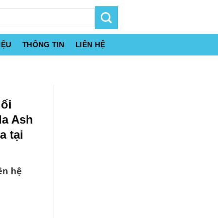
IỆU
THÔNG TIN
LIÊN HỆ
ối
da Ash
 tại
ên hệ