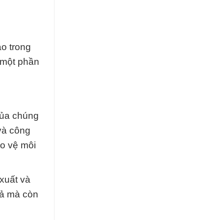
ao trong
à một phần
của chúng
 và công
o vệ môi
 xuất và
uả mà còn