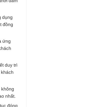
 thời đảm
g dụng
ất đồng
và ứng
 khách
t duy trì
i khách
i không
ao nhất.
 tục đóng