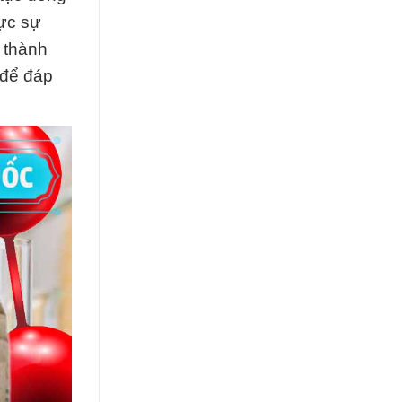
hực sự
 thành
 để đáp