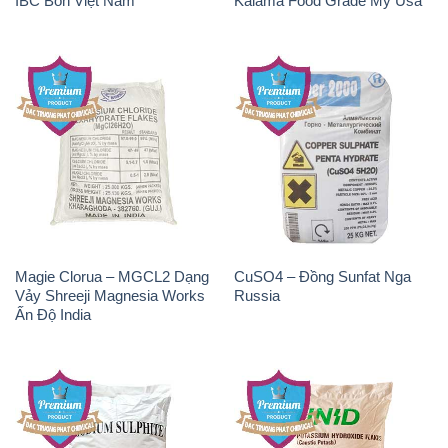
IBC Bồn Việt Nam
Kalama Food Grade Mỹ Usa
Magie Clorua – MGCL2 Dạng
CuSO4 – Đồng Sunfat Nga
Vảy Shreeji Magnesia Works
Russia
Ấn Độ India