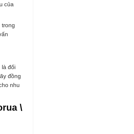
u của
 trong
vấn
là đối
Hãy đồng
 cho nhu
orua \