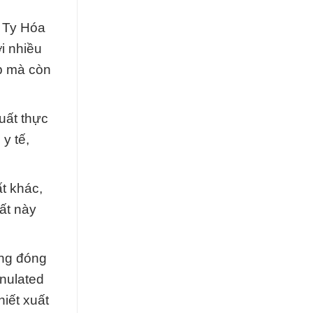
g Ty Hóa
i nhiều
ệp mà còn
uất thực
y tế,
t khác,
ất này
ũng đóng
anulated
hiết xuất