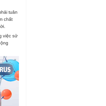
phải tuân
m chất
ời.
g việc sử
cộng