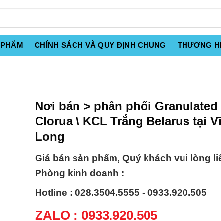
 PHẨM
CHÍNH SÁCH VÀ QUY ĐỊNH CHUNG
THƯƠNG H
Nơi bán > phân phối Granulated 
Clorua \ KCL Trắng Belarus tại V
Long
Giá bán sản phẩm, Quý khách vui lòng li
Phòng kinh doanh :
Hotline : 028.3504.5555 - 0933.920.505
ZALO : 0933.920.505