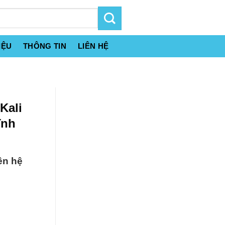
IỆU
THÔNG TIN
LIÊN HỆ
Kali
ĩnh
ên hệ