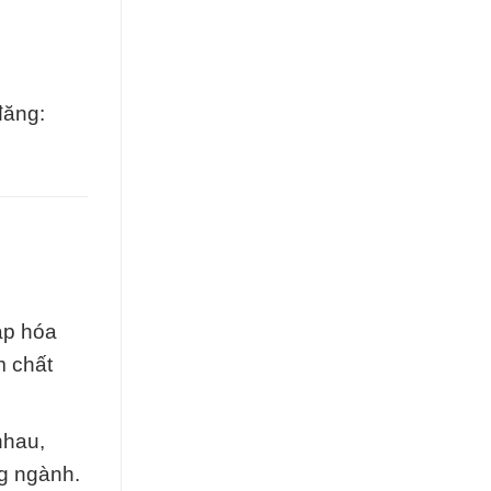
đăng:
áp hóa
m chất
nhau,
ng ngành.