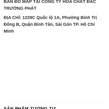
BẢN ĐỒ MAP TẠI CÔNG TY HÓA CHẤT ĐẮC
TRƯỜNG PHÁT
ĐỊA CHỈ: 1229C Quốc lộ 1A, Phường Bình Trị
Đông B, Quận Bình Tân, Sài Gòn TP. Hồ Chí
Minh
SẢN PHẨM TƯƠNG TỰ