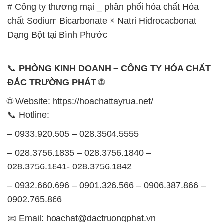
# Công ty thương mại _ phân phối hóa chất Hóa
chất Sodium Bicarbonate × Natri Hiđrocacbonat
Dạng Bột tại Bình Phước
📞
PHÒNG KINH DOANH – CÔNG TY HÓA CHẤT
ĐẮC TRƯỜNG PHÁT
🌐
🌐 Website: https://hoachattayrua.net/
📞 Hotline:
– 0933.920.505 – 028.3504.5555
– 028.3756.1835 – 028.3756.1840 –
028.3756.1841- 028.3756.1842
– 0932.660.696 – 0901.326.566 – 0906.387.866 –
0902.765.866
📧 Email: hoachat@dactruongphat.vn