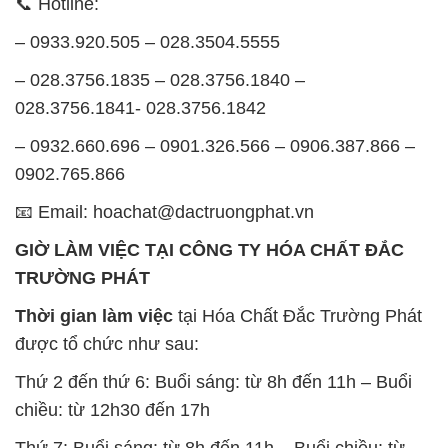
📞 Hotline:
– 0933.920.505 – 028.3504.5555
– 028.3756.1835 – 028.3756.1840 –
028.3756.1841- 028.3756.1842
– 0932.660.696 – 0901.326.566 – 0906.387.866 –
0902.765.866
📧 Email: hoachat@dactruongphat.vn
GIỜ LÀM VIỆC TẠI CÔNG TY HÓA CHẤT ĐẮC
TRƯỜNG PHÁT
Thời gian làm việc
tại Hóa Chất Đắc Trường Phát
được tổ chức như sau:
Thứ 2 đến thứ 6: Buổi sáng: từ 8h đến 11h – Buổi
chiều: từ 12h30 đến 17h
Thứ 7: Buổi sáng: từ 8h đến 11h – Buổi chiều: từ