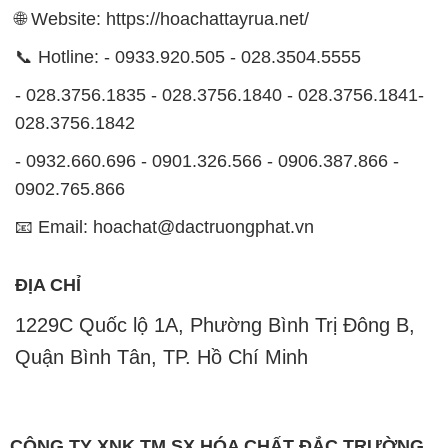
🌐 Website: https://hoachattayrua.net/
📞 Hotline: - 0933.920.505 - 028.3504.5555
- 028.3756.1835 - 028.3756.1840 - 028.3756.1841-
028.3756.1842
- 0932.660.696 - 0901.326.566 - 0906.387.866 -
0902.765.866
📧 Email: hoachat@dactruongphat.vn
ĐỊA CHỈ
1229C Quốc lộ 1A, Phường Bình Trị Đông B,
Quận Bình Tân, TP. Hồ Chí Minh
CÔNG TY XNK TM SX HÓA CHẤT ĐẮC TRƯỜNG