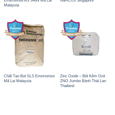
Emersense AS 946N Mã Lai
NaHCO3 Singapore
Malaysia
Chất Tạo Bọt SLS Emersense
Zinc Oxide – Bột Kẽm Oxit
Mã Lai Malaysia
ZNO Jumbo Bành Thái Lan
Thailand