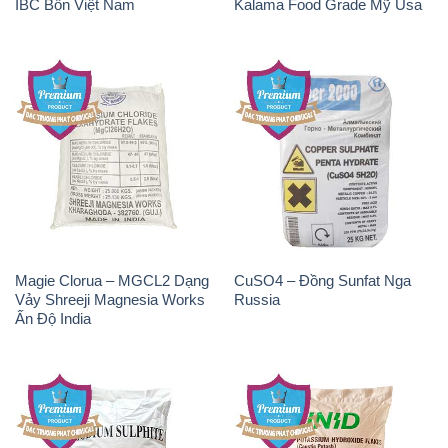
IBC Bồn Việt Nam
Kalama Food Grade Mỹ Usa
Magie Clorua – MGCL2 Dạng
CuSO4 – Đồng Sunfat Nga
Vảy Shreeji Magnesia Works
Russia
Ấn Độ India