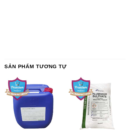
SẢN PHẨM TƯƠNG TỰ
Chất Bảo Quản CMIT Thái
Phèn Nhôm – Al2(SO4)3 17%
Lan Thailand
Ấn Độ India