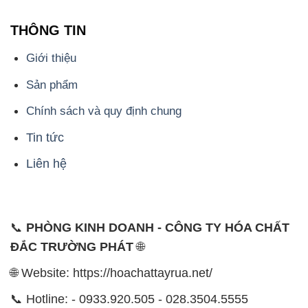
Sản phẩm
Chính sách và quy định chung
Tin tức
Liên hệ
📞
PHÒNG KINH DOANH - CÔNG TY HÓA CHẤT
ĐẮC TRƯỜNG PHÁT
🌐
🌐 Website: https://hoachattayrua.net/
📞 Hotline: - 0933.920.505 - 028.3504.5555
- 028.3756.1835 - 028.3756.1840 - 028.3756.1841-
028.3756.1842
- 0932.660.696 - 0901.326.566 - 0906.387.866 -
0902.765.866