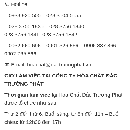
– 0932.660.696 – 0901.326.566 – 0906.387.866 –
0902.765.866
📧 Email: hoachat@dactruongphat.vn
GIỜ LÀM VIỆC TẠI CÔNG TY HÓA CHẤT ĐẮC
TRƯỜNG PHÁT
Thời gian làm việc
tại Hóa Chất Đắc Trường Phát
được tổ chức như sau:
Thứ 2 đến thứ 6: Buổi sáng: từ 8h đến 11h – Buổi
chiều: từ 12h30 đến 17h
Thứ 7: Buổi sáng: từ 8h đến 11h – Buổi chiều: từ
12h30 đến 16h
Chủ nhật: Nghỉ chủ nhật hàng tuần
Chúng tôi rất trân trọng thời gian và cam kết tuân