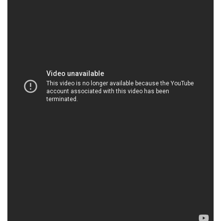
HOACHATTAYRUA.NET | Công ty chuyên
thương mại _ cung ứng hóa chất tại Thành phố
Hồ Chí Minh