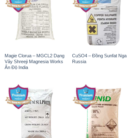
Magie Clorua – MGCL2 Dạng
CuSO4 – Đồng Sunfat Nga
Vảy Shreeji Magnesia Works
Russia
Ấn Độ India
Natri Sunphit – NA2SO3
KOH ( 90%) – Potassium
Trung Quốc China
Hydroxide Unid Hàn Quốc
Korea