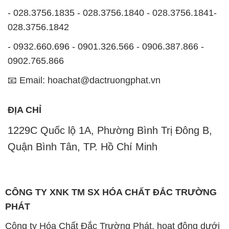
📧 Email: hoachat@dactruongphat.vn
ĐỊA CHỈ
1229C Quốc lộ 1A, Phường Bình Trị Đông B,
Quận Bình Tân, TP. Hồ Chí Minh
CÔNG TY XNK TM SX HÓA CHẤT ĐẮC TRƯỜNG
PHÁT
Công ty Hóa Chất Đắc Trường Phát, hoạt động dưới
tên miền
hoachattayrua.net
, là một đơn vị chuyên
kinh doanh và phân phối các loại hóa chất công
nghiệp đa dạng, nhằm đáp ứng nhu cầu sử dụng của
khách hàng một cách tốt nhất.