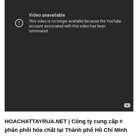
HOACHATTAYRUA.NET | Công ty cung cấp #
phân phối hóa chất tại Thành phố Hồ Chí Minh
Công ty Hóa chất Đắc Trường Phát là một đối tác
đáng tin cậy trong lĩnh vực cung cấp và phân phối
hóa chất. Chúng tôi không chỉ đơn thuần là nhà
cung cấp sản phẩm mà còn là người đồng hành
đáng tin cậy của khách hàng trong việc đáp ứng mọi