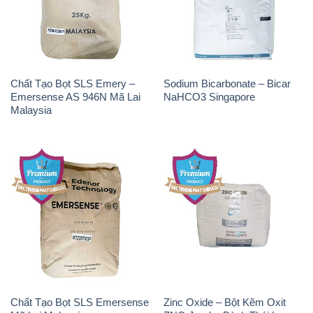
Emersense AS 946N Mã Lai
NaHCO3 Singapore
Malaysia
Chất Tạo Bọt SLS Emersense
Zinc Oxide – Bột Kẽm Oxit
Mã Lai Malaysia
ZNO Jumbo Bành Thái Lan
Thailand