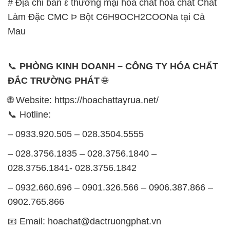
📞
PHÒNG KINH DOANH – CÔNG TY HÓA CHẤT
ĐẮC TRƯỜNG PHÁT
🌐
🌐 Website: https://hoachattayrua.net/
📞 Hotline:
– 0933.920.505 – 028.3504.5555
– 028.3756.1835 – 028.3756.1840 –
028.3756.1841- 028.3756.1842
– 0932.660.696 – 0901.326.566 – 0906.387.866 –
0902.765.866
📧 Email: hoachat@dactruongphat.vn
GIỜ LÀM VIỆC TẠI CÔNG TY HÓA CHẤT ĐẮC
TRƯỜNG PHÁT
Thời gian làm việc
tại Hóa Chất Đắc Trường Phát
được tổ chức như sau: