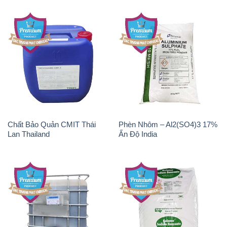
Chất Bảo Quản CMIT Thái
Phèn Nhôm – Al2(SO4)3 17%
Lan Thailand
Ấn Độ India
Chất tạo bọt Las P Tico Tank
Sodium Benzoate – Mốc Bột
IBC Bồn Việt Nam
Kalama Food Grade Mỹ Usa