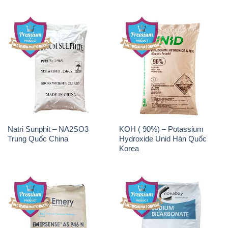
Natri Sunphit – NA2SO3
KOH ( 90%) – Potassium
Trung Quốc China
Hydroxide Unid Hàn Quốc
Korea
Chất Tạo Bọt SLS Emery –
Sodium Bicarbonate – Bicar