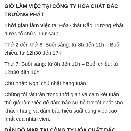
Thứ 2 đến thứ 6: Buổi sáng: từ 8h đến 11h – Buổi
chiều: từ 12h30 đến 17h
Thứ 7: Buổi sáng: từ 8h đến 11h – Buổi chiều: từ
12h30 đến 16h
Chủ nhật: Nghỉ chủ nhật hàng tuần
Chúng tôi rất trân trọng thời gian và cam kết tuân
thủ giờ làm việc để đảm bảo sự hỗ trợ tốt nhất cho
khách hàng và đảm bảo hiệu suất công việc cao
nhất của nhân viên.
BẢN ĐỒ MAP TẠI CÔNG TY HÓA CHẤT ĐẮC
TRƯỜNG PHÁT
ĐỊA CHỈ: 1229C Quốc lộ 1A, Phường Bình Trị
Đông B, Quận Bình Tân, Sài Gòn TP. Hồ Chí
Minh