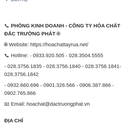
🌐 Website: https://hoachattayrua.net/
📞 Hotline: - 0933.920.505 - 028.3504.5555
- 028.3756.1835 - 028.3756.1840 - 028.3756.1841-
028.3756.1842
- 0932.660.696 - 0901.326.566 - 0906.387.866 -
0902.765.866
📧 Email: hoachat@dactruongphat.vn
ĐỊA CHỈ
1229C Quốc lộ 1A, Phường Bình Trị Đông B,
Quận Bình Tân, TP. Hồ Chí Minh