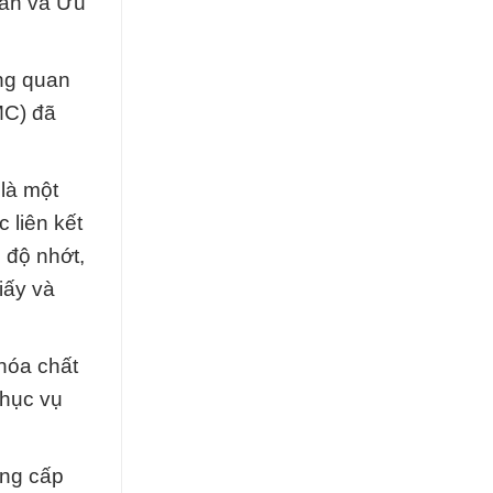
hần và Ưu
ùng quan
MC) đã
là một
 liên kết
o độ nhớt,
iấy và
hóa chất
phục vụ
ung cấp