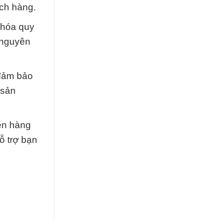
ch hàng.
 hóa quy
 nguyên
 đảm bảo
 sản
ên hàng
ỗ trợ bạn