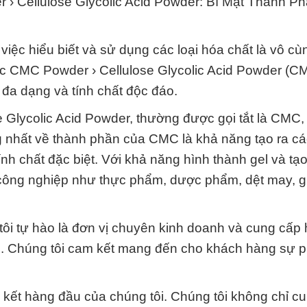
› Cellulose Glycolic Acid Powder: Bí Mật Thành P
 việc hiểu biết và sử dụng các loại hóa chất là vô c
ặc CMC Powder › Cellulose Glycolic Acid Powder (C
đa dạng và tính chất độc đáo.
Glycolic Acid Powder, thường được gọi tắt là CMC, 
 nhất về thành phần của CMC là khả năng tạo ra các
ính chất đặc biệt. Với khả năng hình thành gel và tạ
công nghiệp như thực phẩm, dược phẩm, dệt may, g
ôi tự hào là đơn vị chuyên kinh doanh và cung cấp 
. Chúng tôi cam kết mang đến cho khách hàng sự 
kết hàng đầu của chúng tôi. Chúng tôi không chỉ c