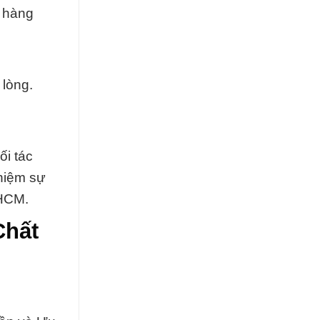
t hàng
 lòng.
ối tác
ghiệm sự
PHCM.
Chất
i