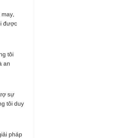
 may,
i được
g tôi
à an
trợ sự
g tôi duy
giải pháp