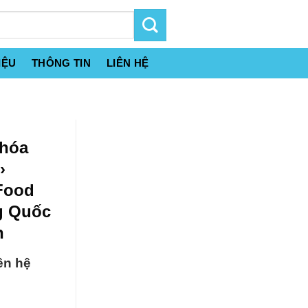
IỆU
THÔNG TIN
LIÊN HỆ
 hóa
›
 Food
g Quốc
h
ên hệ