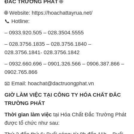
ĐẮC TRƯỜNG PHÁT
🌐
🌐 Website: https://hoachattayrua.net/
📞 Hotline:
– 0933.920.505 – 028.3504.5555
– 028.3756.1835 – 028.3756.1840 –
028.3756.1841- 028.3756.1842
– 0932.660.696 – 0901.326.566 – 0906.387.866 –
0902.765.866
📧 Email: hoachat@dactruongphat.vn
GIỜ LÀM VIỆC TẠI CÔNG TY HÓA CHẤT ĐẮC
TRƯỜNG PHÁT
Thời gian làm việc
tại Hóa Chất Đắc Trường Phát
được tổ chức như sau: