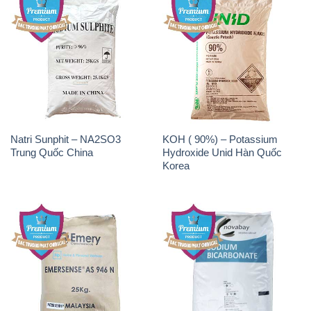
Natri Sunphit – NA2SO3
KOH ( 90%) – Potassium
Trung Quốc China
Hydroxide Unid Hàn Quốc
Korea
Chất Tạo Bọt SLS Emery –
Sodium Bicarbonate – Bicar
Emersense AS 946N Mã Lai
NaHCO3 Singapore
Malaysia