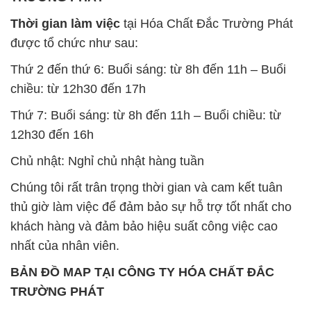
chiều: từ 12h30 đến 17h
Thứ 7: Buổi sáng: từ 8h đến 11h – Buổi chiều: từ
12h30 đến 16h
Chủ nhật: Nghỉ chủ nhật hàng tuần
Chúng tôi rất trân trọng thời gian và cam kết tuân
thủ giờ làm việc để đảm bảo sự hỗ trợ tốt nhất cho
khách hàng và đảm bảo hiệu suất công việc cao
nhất của nhân viên.
BẢN ĐỒ MAP TẠI CÔNG TY HÓA CHẤT ĐẮC
TRƯỜNG PHÁT
ĐỊA CHỈ: 1229C Quốc lộ 1A, Phường Bình Trị
Đông B, Quận Bình Tân, Sài Gòn TP. Hồ Chí
Minh