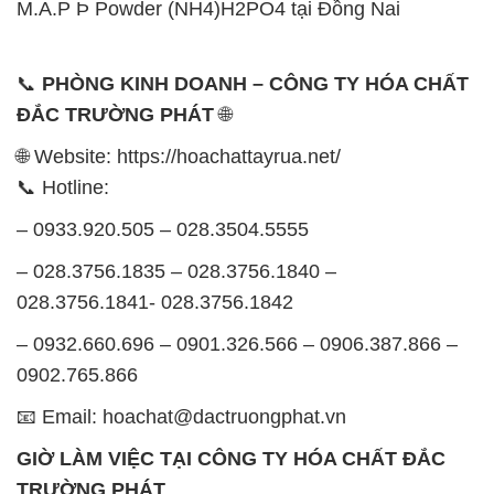
🌐 Website: https://hoachattayrua.net/
📞 Hotline:
– 0933.920.505 – 028.3504.5555
– 028.3756.1835 – 028.3756.1840 –
028.3756.1841- 028.3756.1842
– 0932.660.696 – 0901.326.566 – 0906.387.866 –
0902.765.866
📧 Email: hoachat@dactruongphat.vn
GIỜ LÀM VIỆC TẠI CÔNG TY HÓA CHẤT ĐẮC
TRƯỜNG PHÁT
Thời gian làm việc
tại Hóa Chất Đắc Trường Phát
được tổ chức như sau:
Thứ 2 đến thứ 6: Buổi sáng: từ 8h đến 11h – Buổi