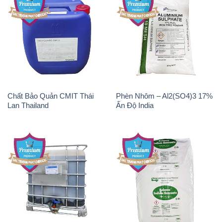
Chất Bảo Quản CMIT Thái
Phèn Nhôm – Al2(SO4)3 17%
Lan Thailand
Ấn Độ India
Chất tạo bọt Las P Tico Tank
Sodium Benzoate – Mốc Bột
IBC Bồn Việt Nam
Kalama Food Grade Mỹ Usa