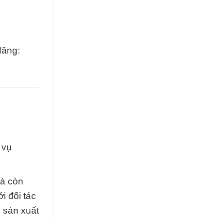
đăng:
 vụ
mà còn
i đối tác
 sản xuất