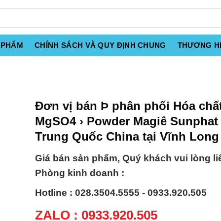
 PHẨM
CHÍNH SÁCH VÀ QUY ĐỊNH CHUNG
THƯƠNG H
Đơn vị bán Þ phân phối Hóa chấ
MgSO4 › Powder Magiê Sunphat 
Trung Quốc China tại Vĩnh Long
Giá bán sản phẩm, Quý khách vui lòng li
Phòng kinh doanh :
Hotline : 028.3504.5555 - 0933.920.505
ZALO : 0933.920.505