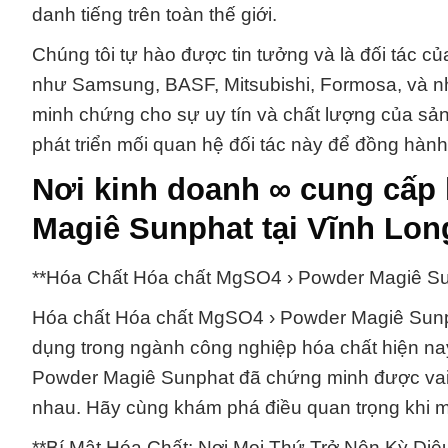
danh tiếng trên toàn thế giới.
Chúng tôi tự hào được tin tưởng và là đối tác của
như Samsung, BASF, Mitsubishi, Formosa, và nhi
minh chứng cho sự uy tín và chất lượng của sản 
phát triển mối quan hệ đối tác này để đồng hàn
Nơi kinh doanh ∞ cung cấp
Magiê Sunphat tại Vĩnh Lon
**Hóa Chất Hóa chất MgSO4 › Powder Magiê S
Hóa chất Hóa chất MgSO4 › Powder Magiê Sunph
dụng trong ngành công nghiệp hóa chất hiện na
Powder Magiê Sunphat đã chứng minh được vai t
nhau. Hãy cùng khám phá điều quan trọng khi
**Bí Mật Hóa Chất: Nơi Mọi Thứ Trở Nên Kỳ Diệ