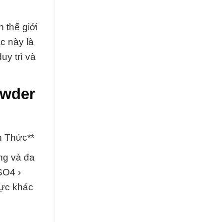
 thế giới
c này là
uy trì và
owder
n Thức**
ng và đa
SO4 ›
vực khác