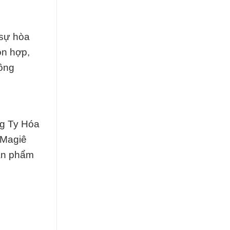
 sự hòa
ỗn hợp,
công
ng Ty Hóa
 Magiê
sản phẩm