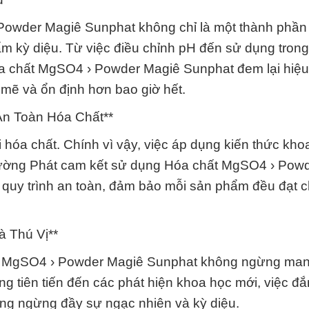
 Powder Magiê Sunphat không chỉ là một thành phần
ẩm kỳ diệu. Từ việc điều chỉnh pH đến sử dụng tron
óa chất MgSO4 › Powder Magiê Sunphat đem lại hiệu
 mẽ và ổn định hơn bao giờ hết.
n Toàn Hóa Chất**
i hóa chất. Chính vì vậy, việc áp dụng kiến thức kho
rường Phát cam kết sử dụng Hóa chất MgSO4 › Pow
và quy trình an toàn, đảm bảo mỗi sản phẩm đều đạt 
à Thú Vị**
hất MgSO4 › Powder Magiê Sunphat không ngừng ma
ng tiên tiến đến các phát hiện khoa học mới, việc đ
hông ngừng đầy sự ngạc nhiên và kỳ diệu.