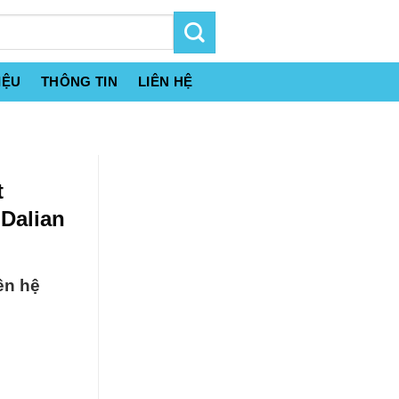
IỆU
THÔNG TIN
LIÊN HỆ
t
Dalian
ên hệ