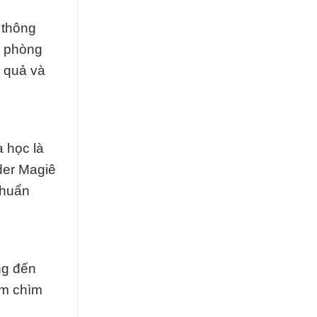
 thông
g phòng
 quả và
a học là
der Magiê
chuẩn
ng đến
ắm chìm