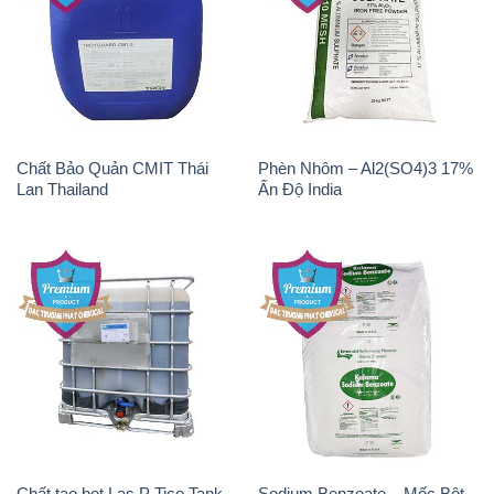
Chất Bảo Quản CMIT Thái
Phèn Nhôm – Al2(SO4)3 17%
Lan Thailand
Ấn Độ India
Chất tạo bọt Las P Tico Tank
Sodium Benzoate – Mốc Bột