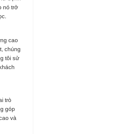
 nó trở
ọc.
ợng cao
t, chúng
g tôi sử
 khách
i trò
ng góp
 cao và