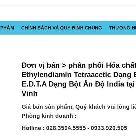
 PHẨM
CHÍNH SÁCH VÀ QUY ĐỊNH CHUNG
THƯƠNG H
Đơn vị bán > phân phối Hóa chấ
Ethylendiamin Tetraacetic Dạng B
E.D.T.A Dạng Bột Ấn Độ India tại
Vinh
Giá bán sản phẩm, Quý khách vui lòng li
Phòng kinh doanh :
Hotline : 028.3504.5555 - 0933.920.505