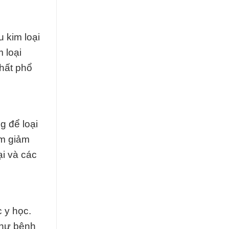
u kim loại
 loại
hất phổ
g để loại
àm giảm
ại và các
 y học.
như bệnh