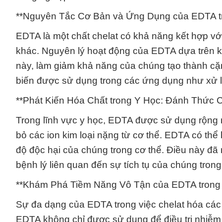
**Nguyên Tắc Cơ Bản và Ứng Dụng của EDTA t
EDTA là một chất chelat có khả năng kết hợp với 
khác. Nguyên lý hoạt động của EDTA dựa trên kh
này, làm giảm khả năng của chúng tạo thành cặn
biến được sử dụng trong các ứng dụng như xử l
**Phát Kiến Hóa Chất trong Y Học: Đánh Thức C
Trong lĩnh vực y học, EDTA được sử dụng rộng rã
bỏ các ion kim loại nặng từ cơ thể. EDTA có thể 
độ độc hại của chúng trong cơ thể. Điều này đã m
bệnh lý liên quan đến sự tích tụ của chúng trong
**Khám Phá Tiềm Năng Vô Tận của EDTA trong 
Sự đa dạng của EDTA trong việc chelat hóa các i
EDTA không chỉ được sử dụng để điều trị nhiễm đ