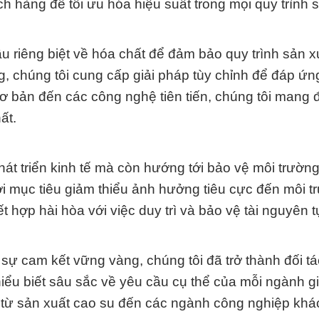
hàng để tối ưu hóa hiệu suất trong mọi quy trình s
u riêng biệt về hóa chất để đảm bảo quy trình sản x
, chúng tôi cung cấp giải pháp tùy chỉnh để đáp ứn
ơ bản đến các công nghệ tiên tiến, chúng tôi mang 
ất.
át triển kinh tế mà còn hướng tới bảo vệ môi trườn
ới mục tiêu giảm thiểu ảnh hưởng tiêu cực đến môi t
ết hợp hài hòa với việc duy trì và bảo vệ tài nguyên t
sự cam kết vững vàng, chúng tôi đã trở thành đối tác
iểu biết sâu sắc về yêu cầu cụ thể của mỗi ngành g
, từ sản xuất cao su đến các ngành công nghiệp khá