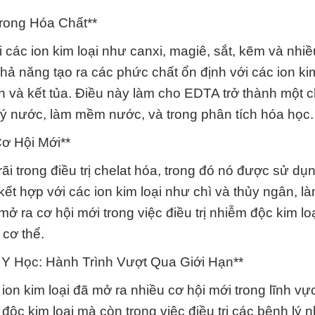
rong Hóa Chất**
các ion kim loại như canxi, magiê, sắt, kẽm và nhiề
ả năng tạo ra các phức chất ổn định với các ion kim
 và kết tủa. Điều này làm cho EDTA trở thành một c
ý nước, làm mềm nước, và trong phân tích hóa học.
ơ Hội Mới**
i trong điều trị chelat hóa, trong đó nó được sử dụn
kết hợp với các ion kim loại như chì và thủy ngân, l
ở ra cơ hội mới trong việc điều trị nhiễm độc kim lo
 cơ thể.
Y Học: Hành Trình Vượt Qua Giới Hạn**
on kim loại đã mở ra nhiều cơ hội mới trong lĩnh vực
ộc kim loại mà còn trong việc điều trị các bệnh lý 