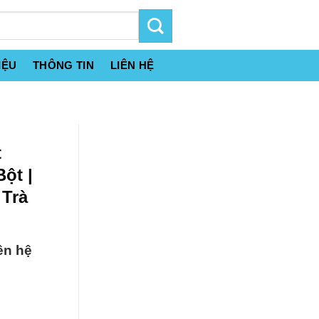
IỆU
THÔNG TIN
LIÊN HỆ
t
ột |
 Trà
ên hệ