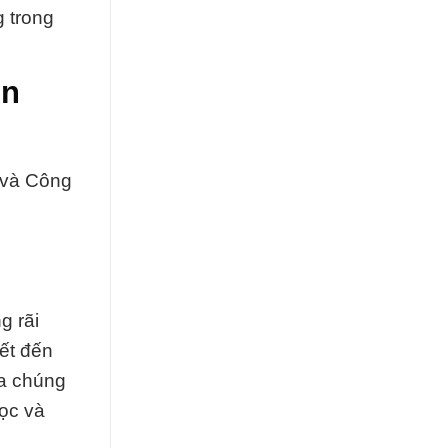
 trong
in
 và Công
g rãi
ết đến
ủa chúng
ọc và