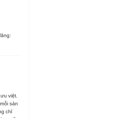
đăng:
ưu việt.
 mỗi sản
ng chỉ