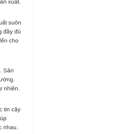
ản xuất.
uất suôn
g đầy đủ
đến cho
g. Sản
rường.
ự nhiên.
 tin cậy
iúp
c nhau.