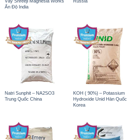
Vảy Shreeji Magnesia Works
Russia
Ấn Độ India
Natri Sunphit – NA2SO3
KOH ( 90%) – Potassium
Trung Quốc China
Hydroxide Unid Hàn Quốc
Korea