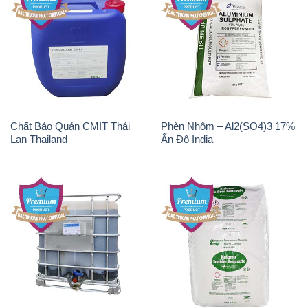
Chất Bảo Quản CMIT Thái
Phèn Nhôm – Al2(SO4)3 17%
Lan Thailand
Ấn Độ India
Chất tạo bọt Las P Tico Tank
Sodium Benzoate – Mốc Bột
IBC Bồn Việt Nam
Kalama Food Grade Mỹ Usa