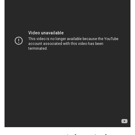
HOACHATTAYRUA.NET | Công ty chuyên
thương mại _ cung cấp hóa chất tại Thành phố
Hồ Chí Minh
Tại Đắc Trường Phát, chúng tôi tự hào là đối tác