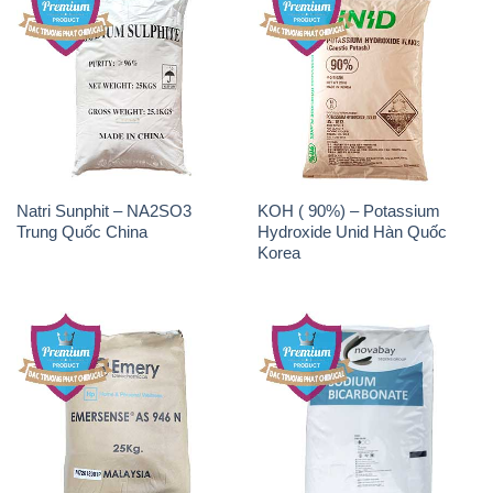
Natri Sunphit – NA2SO3
KOH ( 90%) – Potassium
Trung Quốc China
Hydroxide Unid Hàn Quốc
Korea
Chất Tạo Bọt SLS Emery –
Sodium Bicarbonate – Bicar
Emersense AS 946N Mã Lai
NaHCO3 Singapore
Malaysia