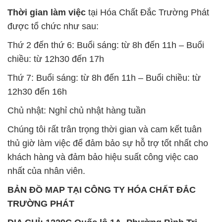
Thứ 7: Buổi sáng: từ 8h đến 11h – Buổi chiều: từ
12h30 đến 16h
Chủ nhật: Nghỉ chủ nhật hàng tuần
Chúng tôi rất trân trọng thời gian và cam kết tuân
thủ giờ làm việc để đảm bảo sự hỗ trợ tốt nhất cho
khách hàng và đảm bảo hiệu suất công việc cao
nhất của nhân viên.
BẢN ĐỒ MAP TẠI CÔNG TY HÓA CHẤT ĐẮC
TRƯỜNG PHÁT
ĐỊA CHỈ: 1229C Quốc lộ 1A, Phường Bình Trị
Đông B, Quận Bình Tân, Sài Gòn TP. Hồ Chí
Minh