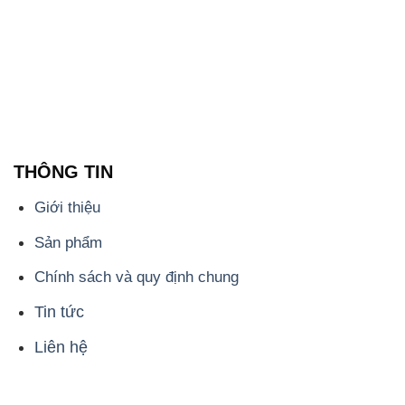
THÔNG TIN
Giới thiệu
Sản phẩm
Chính sách và quy định chung
Tin tức
Liên hệ
📞
PHÒNG KINH DOANH - CÔNG TY HÓA CHẤT
ĐẮC TRƯỜNG PHÁT
🌐
🌐 Website: https://hoachattayrua.net/