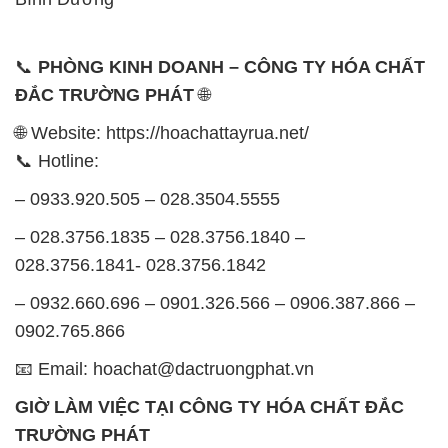
🌐 Website: https://hoachattayrua.net/
📞 Hotline:
– 0933.920.505 – 028.3504.5555
– 028.3756.1835 – 028.3756.1840 –
028.3756.1841- 028.3756.1842
– 0932.660.696 – 0901.326.566 – 0906.387.866 –
0902.765.866
📧 Email: hoachat@dactruongphat.vn
GIỜ LÀM VIỆC TẠI CÔNG TY HÓA CHẤT ĐẮC
TRƯỜNG PHÁT
Thời gian làm việc
tại Hóa Chất Đắc Trường Phát
được tổ chức như sau:
Thứ 2 đến thứ 6: Buổi sáng: từ 8h đến 11h – Buổi
chiều: từ 12h30 đến 17h