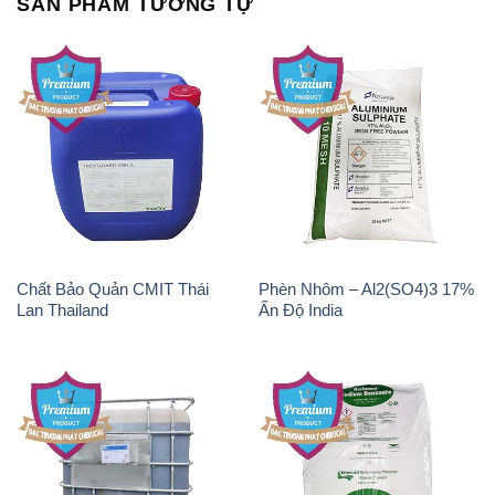
SẢN PHẨM TƯƠNG TỰ
Chất Bảo Quản CMIT Thái
Phèn Nhôm – Al2(SO4)3 17%
Lan Thailand
Ấn Độ India