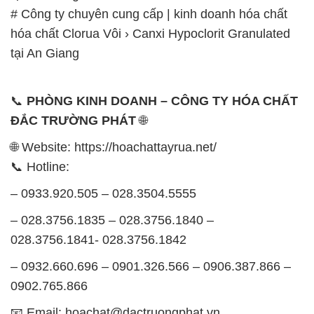
# Công ty chuyên cung cấp | kinh doanh hóa chất
hóa chất Clorua Vôi › Canxi Hypoclorit Granulated
tại An Giang
📞
PHÒNG KINH DOANH – CÔNG TY HÓA CHẤT
ĐẮC TRƯỜNG PHÁT
🌐
🌐 Website: https://hoachattayrua.net/
📞 Hotline:
– 0933.920.505 – 028.3504.5555
– 028.3756.1835 – 028.3756.1840 –
028.3756.1841- 028.3756.1842
– 0932.660.696 – 0901.326.566 – 0906.387.866 –
0902.765.866
📧 Email: hoachat@dactruongphat.vn