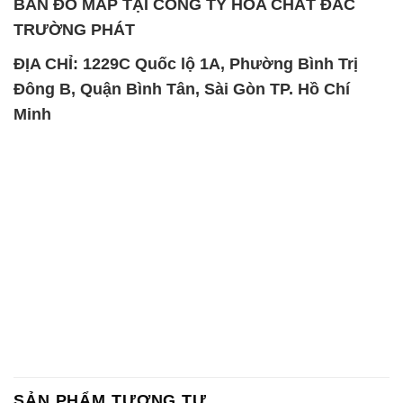
BẢN ĐỒ MAP TẠI CÔNG TY HÓA CHẤT ĐẮC
TRƯỜNG PHÁT
ĐỊA CHỈ: 1229C Quốc lộ 1A, Phường Bình Trị
Đông B, Quận Bình Tân, Sài Gòn TP. Hồ Chí
Minh
SẢN PHẨM TƯƠNG TỰ