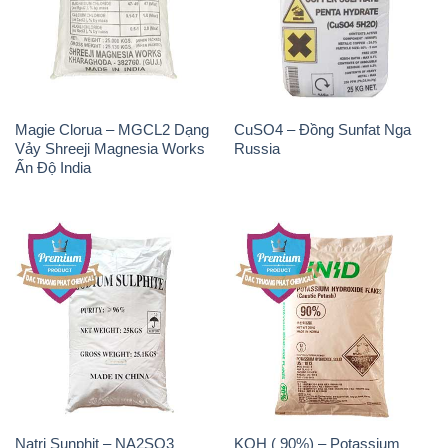
Magie Clorua – MGCL2 Dạng
CuSO4 – Đồng Sunfat Nga
Vảy Shreeji Magnesia Works
Russia
Ấn Độ India
Natri Sunphit – NA2SO3
KOH ( 90%) – Potassium