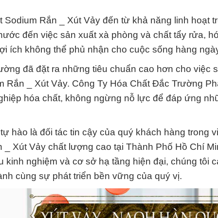
it Sodium Rắn _ Xút Vảy đến từ khả năng linh hoạt t
nước đến việc sản xuất xà phòng và chất tẩy rửa, h
lợi ích không thể phủ nhận cho cuộc sống hàng ngày
ường đã đặt ra những tiêu chuẩn cao hơn cho việc s
m Rắn _ Xút Vảy. Công Ty Hóa Chất Đắc Trường Phá
nghiệp hóa chất, không ngừng nỗ lực để đáp ứng nh
ự hào là đối tác tin cậy của quý khách hàng trong v
n _ Xút Vảy chất lượng cao tại Thành Phố Hồ Chí Mi
u kinh nghiệm và cơ sở hạ tầng hiện đại, chúng tôi 
nh cùng sự phát triển bền vững của quý vị.