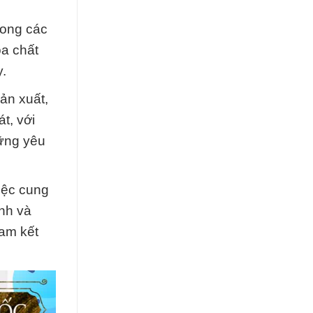
rong các
óa chất
.
ản xuất,
t, với
ững yêu
iệc cung
nh và
cam kết