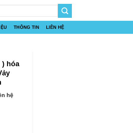
IỆU
THÔNG TIN
LIÊN HỆ
 ) hóa
Vảy
n
ên hệ