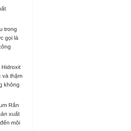
hất
u trong
 gọi là
 công
Hidroxit
c và thậm
ng không
dium Rắn
sản xuất
 đến môi