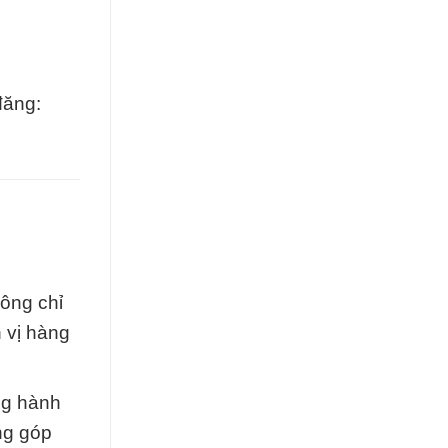
đăng:
ông chỉ
 vị hàng
ng hành
ng góp