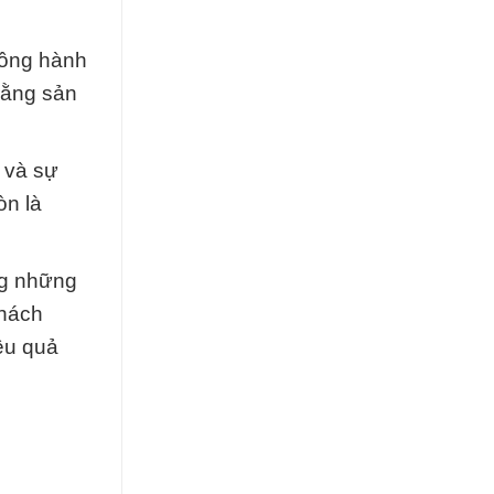
đồng hành
rằng sản
 và sự
òn là
ng những
khách
ệu quả