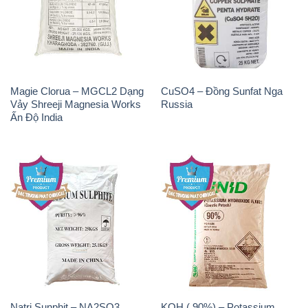
Magie Clorua – MGCL2 Dạng
CuSO4 – Đồng Sunfat Nga
Vảy Shreeji Magnesia Works
Russia
Ấn Độ India
Natri Sunphit – NA2SO3
KOH ( 90%) – Potassium
Trung Quốc China
Hydroxide Unid Hàn Quốc
Korea