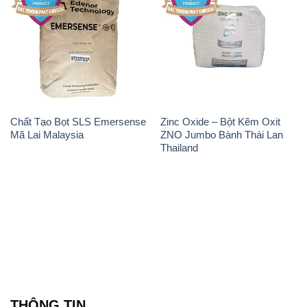
Chất Tạo Bọt SLS Emersense
Zinc Oxide – Bột Kẽm Oxit
Mã Lai Malaysia
ZNO Jumbo Bành Thái Lan
Thailand
THÔNG TIN
Giới thiệu
Sản phẩm
Chính sách và quy định chung