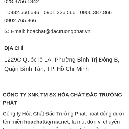
ĐỊA CHỈ
1229C Quốc lộ 1A, Phường Bình Trị Đông B,
Quận Bình Tân, TP. Hồ Chí Minh
CÔNG TY XNK TM SX HÓA CHẤT ĐẮC TRƯỜNG
PHÁT
Công ty Hóa Chất Đắc Trường Phát, hoạt động dưới
tên miền
hoachattayrua.net
, là một đơn vị chuyên
kinh doanh và phân phối các loại hóa chất công
nghiệp đa dạng, nhằm đáp ứng nhu cầu sử dụng của
khách hàng một cách tốt nhất.
Chúng tôi cam kết mang đến sự hài lòng và đáp ứng