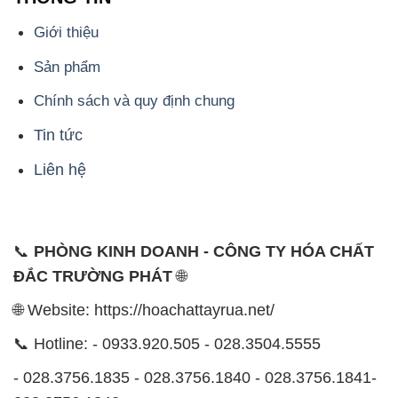
Tin tức
Liên hệ
📞
PHÒNG KINH DOANH - CÔNG TY HÓA CHẤT
ĐẮC TRƯỜNG PHÁT
🌐
🌐 Website: https://hoachattayrua.net/
📞 Hotline: - 0933.920.505 - 028.3504.5555
- 028.3756.1835 - 028.3756.1840 - 028.3756.1841-
028.3756.1842
- 0932.660.696 - 0901.326.566 - 0906.387.866 -
0902.765.866
📧 Email: hoachat@dactruongphat.vn