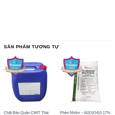
SẢN PHẨM TƯƠNG TỰ
Chất Bảo Quản CMIT Thái
Phèn Nhôm – Al2(SO4)3 17%
Lan Thailand
Ấn Độ India