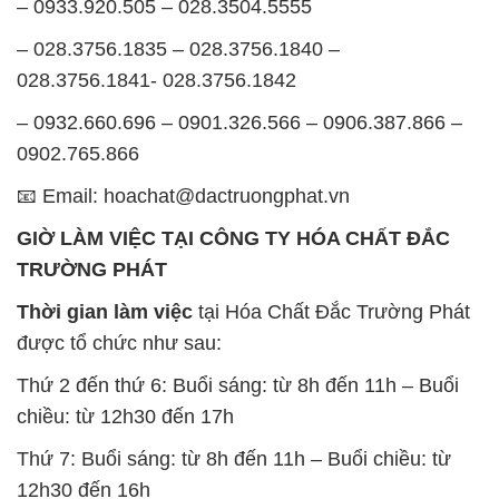
0902.765.866
📧 Email: hoachat@dactruongphat.vn
GIỜ LÀM VIỆC TẠI CÔNG TY HÓA CHẤT ĐẮC
TRƯỜNG PHÁT
Thời gian làm việc
tại Hóa Chất Đắc Trường Phát
được tổ chức như sau:
Thứ 2 đến thứ 6: Buổi sáng: từ 8h đến 11h – Buổi
chiều: từ 12h30 đến 17h
Thứ 7: Buổi sáng: từ 8h đến 11h – Buổi chiều: từ
12h30 đến 16h
Chủ nhật: Nghỉ chủ nhật hàng tuần
Chúng tôi rất trân trọng thời gian và cam kết tuân
thủ giờ làm việc để đảm bảo sự hỗ trợ tốt nhất cho