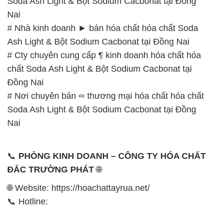
chất Soda Ash Light & Bột Sodium Cacbonat tại
Đồng Nai
# Nơi chuyên bán ∞ thương mại hóa chất hóa chất
Soda Ash Light & Bột Sodium Cacbonat tại Đồng
Nai
📞
PHÒNG KINH DOANH – CÔNG TY HÓA CHẤT
ĐẮC TRƯỜNG PHÁT
🌐
🌐 Website: https://hoachattayrua.net/
📞 Hotline:
– 0933.920.505 – 028.3504.5555
– 028.3756.1835 – 028.3756.1840 –
028.3756.1841- 028.3756.1842
– 0932.660.696 – 0901.326.566 – 0906.387.866 –