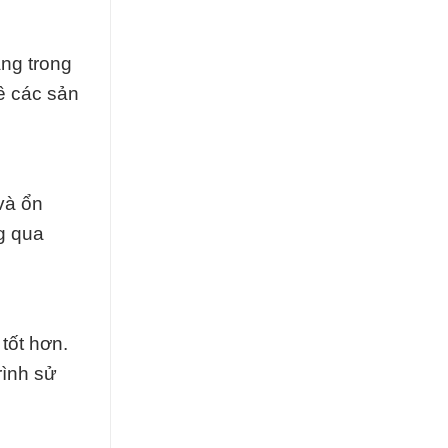
àng trong
ề các sản
và ổn
g qua
tốt hơn.
rình sử