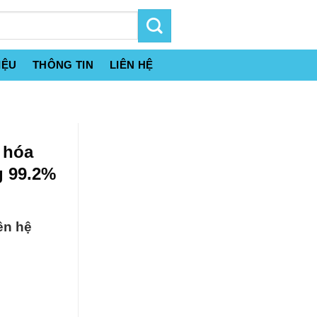
IỆU
THÔNG TIN
LIÊN HỆ
 hóa
g 99.2%
ên hệ