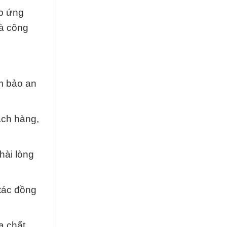
p ứng
và công
m bảo an
ách hàng,
 hài lòng
tác đồng
a chất.