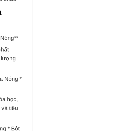
a
 Nóng**
chất
 lượng
a Nóng *
óa học,
và tiêu
ng * Bột