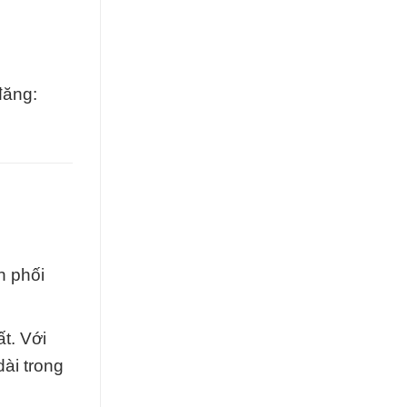
đăng:
 phối
t. Với
ài trong