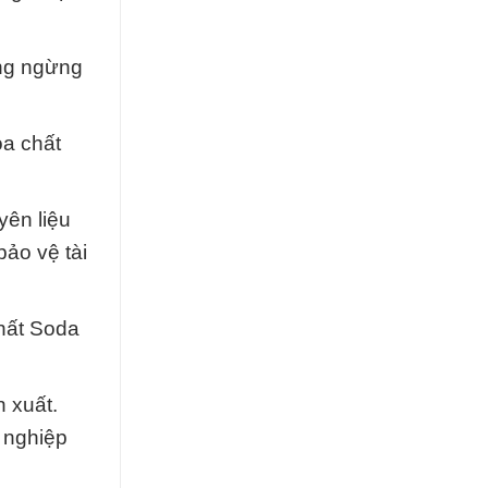
ông ngừng
a chất
yên liệu
ảo vệ tài
hất Soda
 xuất.
 nghiệp