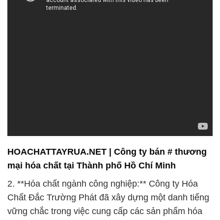
HOACHATTAYRUA.NET | Công ty bán # thương
mại hóa chất tại Thành phố Hồ Chí Minh
2. **Hóa chất ngành công nghiệp:** Công ty Hóa
Chất Đắc Trường Phát đã xây dựng một danh tiếng
vững chắc trong việc cung cấp các sản phẩm hóa
chất cho ngành công nghiệp. Chúng tôi cung cấp
các loại hóa chất cơ bản và chất phụ gia cần thiết
cho quá trình sản xuất và vận hành. Sự đa dạng
trong danh mục sản phẩm của chúng tôi giúp đáp
ứng mọi nhu cầu của khách hàng trong ngành công