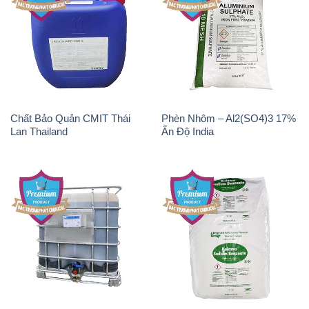
Chất Bảo Quản CMIT Thái
Phèn Nhôm – Al2(SO4)3 17%
Lan Thailand
Ấn Độ India
Chất tạo bọt Las P Tico Tank
Sodium Benzoate – Mốc Bột
IBC Bồn Việt Nam
Kalama Food Grade Mỹ Usa