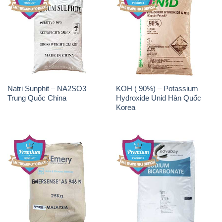
Natri Sunphit – NA2SO3
KOH ( 90%) – Potassium
Trung Quốc China
Hydroxide Unid Hàn Quốc
Korea
Chất Tạo Bọt SLS Emery –
Sodium Bicarbonate – Bicar
Emersense AS 946N Mã Lai
NaHCO3 Singapore
Malaysia