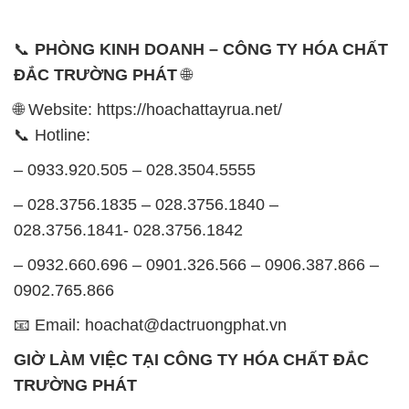
📞 Hotline:
– 0933.920.505 – 028.3504.5555
– 028.3756.1835 – 028.3756.1840 –
028.3756.1841- 028.3756.1842
– 0932.660.696 – 0901.326.566 – 0906.387.866 –
0902.765.866
📧 Email: hoachat@dactruongphat.vn
GIỜ LÀM VIỆC TẠI CÔNG TY HÓA CHẤT ĐẮC
TRƯỜNG PHÁT
Thời gian làm việc
tại Hóa Chất Đắc Trường Phát
được tổ chức như sau:
Thứ 2 đến thứ 6: Buổi sáng: từ 8h đến 11h – Buổi
chiều: từ 12h30 đến 17h