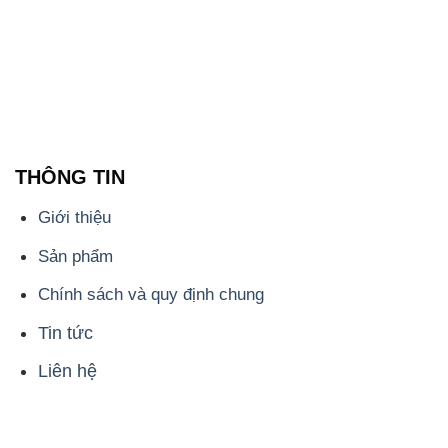
THÔNG TIN
Giới thiệu
Sản phẩm
Chính sách và quy định chung
Tin tức
Liên hệ
📞
PHÒNG KINH DOANH - CÔNG TY HÓA CHẤT
ĐẮC TRƯỜNG PHÁT
🌐
🌐 Website: https://hoachattayrua.net/
📞 Hotline: - 0933.920.505 - 028.3504.5555