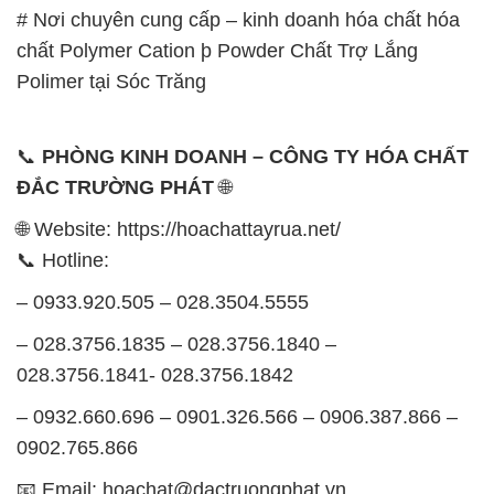
# Nơi chuyên cung cấp – kinh doanh hóa chất hóa
chất Polymer Cation þ Powder Chất Trợ Lắng
Polimer tại Sóc Trăng
📞
PHÒNG KINH DOANH – CÔNG TY HÓA CHẤT
ĐẮC TRƯỜNG PHÁT
🌐
🌐 Website: https://hoachattayrua.net/
📞 Hotline:
– 0933.920.505 – 028.3504.5555
– 028.3756.1835 – 028.3756.1840 –
028.3756.1841- 028.3756.1842
– 0932.660.696 – 0901.326.566 – 0906.387.866 –
0902.765.866
📧 Email: hoachat@dactruongphat.vn