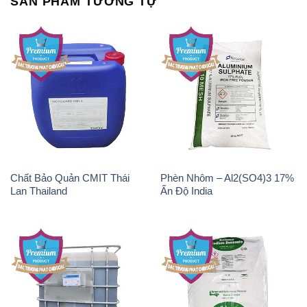
SẢN PHẨM TƯƠNG TỰ
Chất Bảo Quản CMIT Thái
Phèn Nhôm – Al2(SO4)3 17%
Lan Thailand
Ấn Độ India