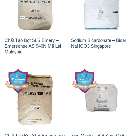
Chất Tạo Bọt SLS Emery –
Sodium Bicarbonate – Bicar
Emersense AS 946N Mã Lai
NaHCO3 Singapore
Malaysia
Chất Tạo Bọt SLS Emersense
Zinc Oxide – Bột Kẽm Oxit