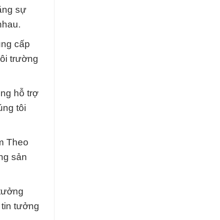
ằng sự
nhau.
ung cấp
ôi trường
òng hỗ trợ
úng tôi
èm Theo
ợng sản
 tưởng
 tin tưởng