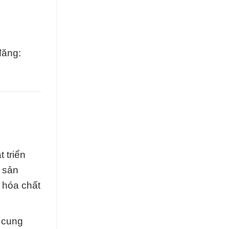
đăng:
 triển
 sản
 hóa chất
 cung