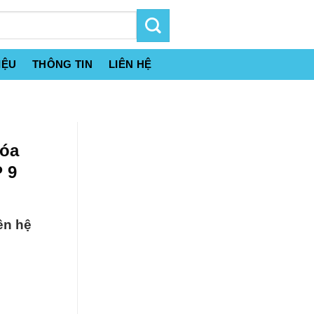
IỆU
THÔNG TIN
LIÊN HỆ
hóa
 9
ên hệ