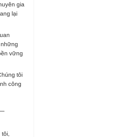
huyên gia
ang lại
quan
p những
 bền vững
Chúng tôi
ành công
_
tôi,