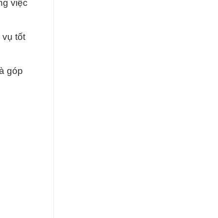
ng việc
vụ tốt
và góp