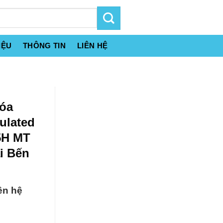
IỆU
THÔNG TIN
LIÊN HỆ
hóa
ulated
5H MT
i Bến
ên hệ