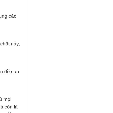
ụng các
chất này,
ôn đề cao
hủ mọi
à còn là