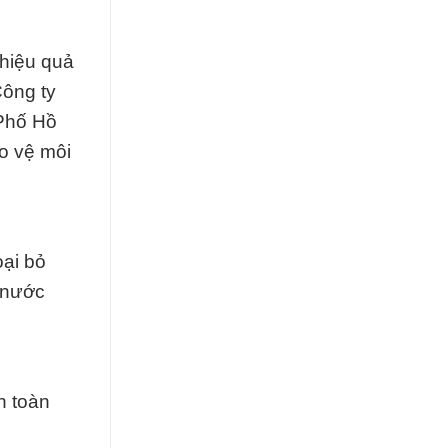
 hiệu quả
Công ty
 Phố Hồ
o vệ môi
oại bỏ
g nước
n toàn