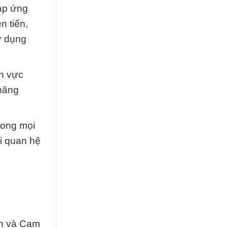
áp ứng
n tiến,
ử dụng
nh vực
 năng
rong mọi
ọi quan hệ
Ẩn và Cam