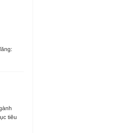
đăng:
ngành
ục tiêu