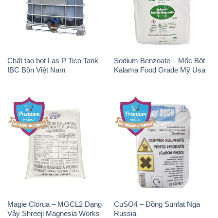
Chất tạo bọt Las P Tico Tank
Sodium Benzoate – Mốc Bột
IBC Bồn Việt Nam
Kalama Food Grade Mỹ Usa
Magie Clorua – MGCL2 Dạng
CuSO4 – Đồng Sunfat Nga
Vảy Shreeji Magnesia Works
Russia
Ấn Độ India