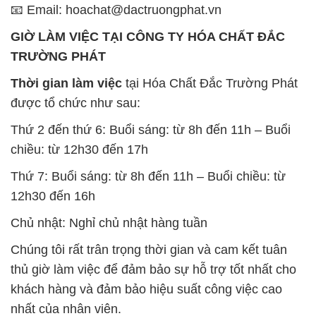
được tổ chức như sau:
Thứ 2 đến thứ 6: Buổi sáng: từ 8h đến 11h – Buổi
chiều: từ 12h30 đến 17h
Thứ 7: Buổi sáng: từ 8h đến 11h – Buổi chiều: từ
12h30 đến 16h
Chủ nhật: Nghỉ chủ nhật hàng tuần
Chúng tôi rất trân trọng thời gian và cam kết tuân
thủ giờ làm việc để đảm bảo sự hỗ trợ tốt nhất cho
khách hàng và đảm bảo hiệu suất công việc cao
nhất của nhân viên.
BẢN ĐỒ MAP TẠI CÔNG TY HÓA CHẤT ĐẮC
TRƯỜNG PHÁT
ĐỊA CHỈ: 1229C Quốc lộ 1A, Phường Bình Trị
Đông B, Quận Bình Tân, Sài Gòn TP. Hồ Chí