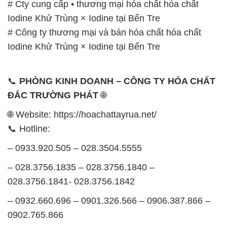
📞
PHÒNG KINH DOANH – CÔNG TY HÓA CHẤT
ĐẮC TRƯỜNG PHÁT
🌐
🌐 Website: https://hoachattayrua.net/
📞 Hotline:
– 0933.920.505 – 028.3504.5555
– 028.3756.1835 – 028.3756.1840 –
028.3756.1841- 028.3756.1842
– 0932.660.696 – 0901.326.566 – 0906.387.866 –
0902.765.866
📧 Email: hoachat@dactruongphat.vn
GIỜ LÀM VIỆC TẠI CÔNG TY HÓA CHẤT ĐẮC
TRƯỜNG PHÁT
Thời gian làm việc
tại Hóa Chất Đắc Trường Phát