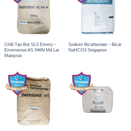
Chất Tạo Bọt SLS Emery –
Sodium Bicarbonate – Bicar
Emersense AS 946N Mã Lai
NaHCO3 Singapore
Malaysia
Chất Tạo Bọt SLS Emersense
Zinc Oxide – Bột Kẽm Oxit
Mã Lai Malaysia
ZNO Jumbo Bành Thái Lan
Thailand