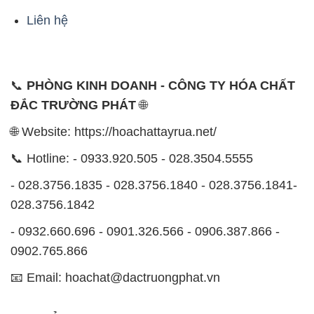
ĐẮC TRƯỜNG PHÁT
🌐
🌐 Website: https://hoachattayrua.net/
📞 Hotline: - 0933.920.505 - 028.3504.5555
- 028.3756.1835 - 028.3756.1840 - 028.3756.1841-
028.3756.1842
- 0932.660.696 - 0901.326.566 - 0906.387.866 -
0902.765.866
📧 Email: hoachat@dactruongphat.vn
ĐỊA CHỈ
1229C Quốc lộ 1A, Phường Bình Trị Đông B,
Quận Bình Tân, TP. Hồ Chí Minh