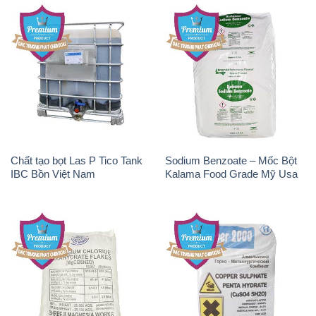
Chất tạo bọt Las P Tico Tank
Sodium Benzoate – Mốc Bột
IBC Bồn Việt Nam
Kalama Food Grade Mỹ Usa
Magie Clorua – MGCL2 Dạng
CuSO4 – Đồng Sunfat Nga
Vảy Shreeji Magnesia Works
Russia
Ấn Độ India