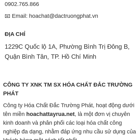
1229C Quốc lộ 1A, Phường Bình Trị Đông B,
Quận Bình Tân, TP. Hồ Chí Minh
CÔNG TY XNK TM SX HÓA CHẤT ĐẮC TRƯỜNG
PHÁT
Công ty Hóa Chất Đắc Trường Phát, hoạt động dưới
tên miền
hoachattayrua.net
, là một đơn vị chuyên
kinh doanh và phân phối các loại hóa chất công
nghiệp đa dạng, nhằm đáp ứng nhu cầu sử dụng của
khách hàng một cách tốt nhất.
Chúng tôi cam kết mang đến sự hài lòng và đáp ứng
mọi nhu cầu của khách hàng với tiêu chí hàng đầu.
Chúng tôi cung cấp những sản phẩm hóa chất với