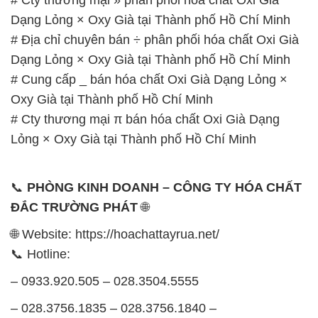
Oxy Già tại Thành phố Hồ Chí Minh
# Cty thương mại π bán hóa chất Oxi Già Dạng
Lỏng × Oxy Già tại Thành phố Hồ Chí Minh
📞
PHÒNG KINH DOANH – CÔNG TY HÓA CHẤT
ĐẮC TRƯỜNG PHÁT
🌐
🌐 Website: https://hoachattayrua.net/
📞 Hotline:
– 0933.920.505 – 028.3504.5555
– 028.3756.1835 – 028.3756.1840 –
028.3756.1841- 028.3756.1842
– 0932.660.696 – 0901.326.566 – 0906.387.866 –
0902.765.866
📧 Email: hoachat@dactruongphat.vn