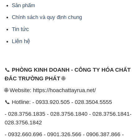
Liên hệ
📞
PHÒNG KINH DOANH - CÔNG TY HÓA CHẤT
ĐẮC TRƯỜNG PHÁT
🌐
🌐 Website: https://hoachattayrua.net/
📞 Hotline: - 0933.920.505 - 028.3504.5555
- 028.3756.1835 - 028.3756.1840 - 028.3756.1841-
028.3756.1842
- 0932.660.696 - 0901.326.566 - 0906.387.866 -
0902.765.866
📧 Email: hoachat@dactruongphat.vn
ĐỊA CHỈ