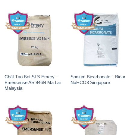
Chất Tạo Bọt SLS Emery –
Sodium Bicarbonate – Bicar
Emersense AS 946N Mã Lai
NaHCO3 Singapore
Malaysia
Chất Tạo Bọt SLS Emersense
Zinc Oxide – Bột Kẽm Oxit