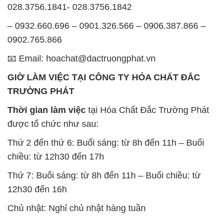
GIỜ LÀM VIỆC TẠI CÔNG TY HÓA CHẤT ĐẮC
TRƯỜNG PHÁT
Thời gian làm việc
tại Hóa Chất Đắc Trường Phát
được tổ chức như sau:
Thứ 2 đến thứ 6: Buổi sáng: từ 8h đến 11h – Buổi
chiều: từ 12h30 đến 17h
Thứ 7: Buổi sáng: từ 8h đến 11h – Buổi chiều: từ
12h30 đến 16h
Chủ nhật: Nghỉ chủ nhật hàng tuần
Chúng tôi rất trân trọng thời gian và cam kết tuân
thủ giờ làm việc để đảm bảo sự hỗ trợ tốt nhất cho
khách hàng và đảm bảo hiệu suất công việc cao
nhất của nhân viên.