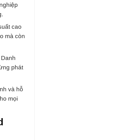
 nghiệp
g.
suất cao
ao mà còn
. Danh
gừng phát
ành và hỗ
cho mọi
d