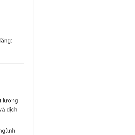
đăng:
t lượng
và dịch
 ngành