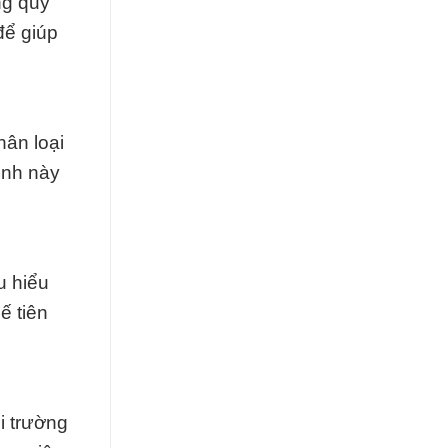
ng quy
để giúp
hân loại
ình này
u hiểu
ế tiên
i trường