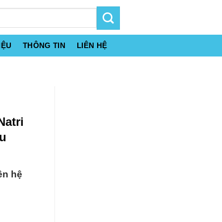
IỆU
THÔNG TIN
LIÊN HỆ
Natri
ậu
ên hệ