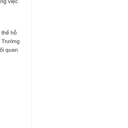
ong việc
 thể hỗ
c Trường
ối quan