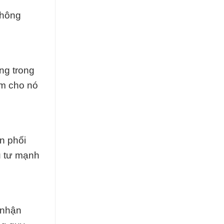
Thông
ng trong
àm cho nó
n phối
u tư mạnh
 nhận