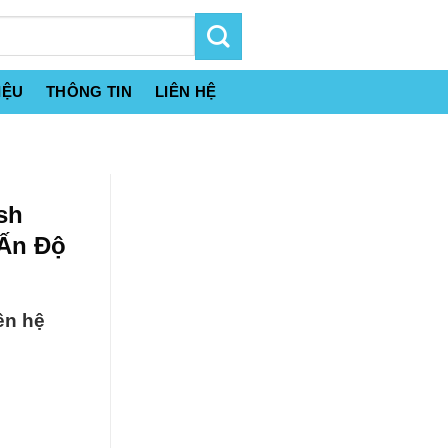
IỆU
THÔNG TIN
LIÊN HỆ
sh
 Ấn Độ
ên hệ