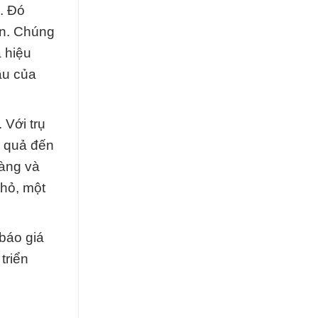
n. Đó
án. Chúng
 hiệu
ầu của
 Với trụ
u quả đến
dàng và
nhỏ, một
 báo giá
triển