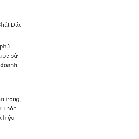
Chất Đắc
 phủ
được sử
c doanh
n trọng,
 ưu hóa
à hiệu