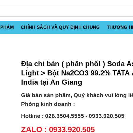
 PHẨM
CHÍNH SÁCH VÀ QUY ĐỊNH CHUNG
THƯƠNG H
Địa chỉ bán ( phân phối ) Soda A
Light > Bột Na2CO3 99.2% TATA
India tại An Giang
Giá bán sản phẩm, Quý khách vui lòng li
Phòng kinh doanh :
Hotline : 028.3504.5555 - 0933.920.505
ZALO : 0933.920.505