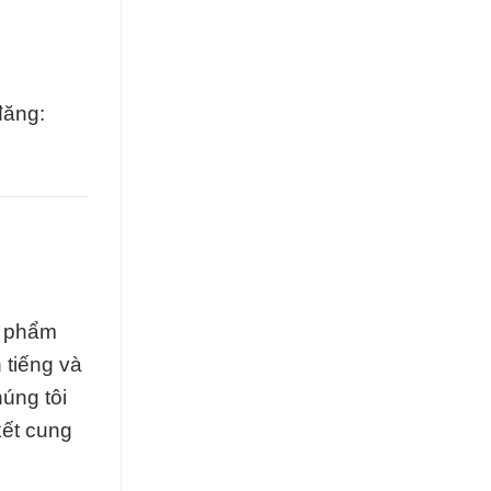
đăng:
n phẩm
 tiếng và
úng tôi
kết cung