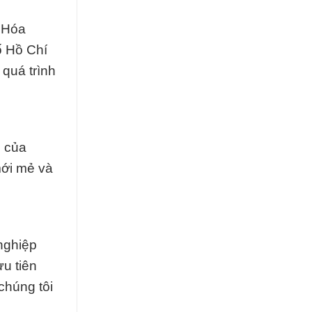
y Hóa
ố Hồ Chí
quá trình
u của
mới mẻ và
nghiệp
ưu tiên
chúng tôi