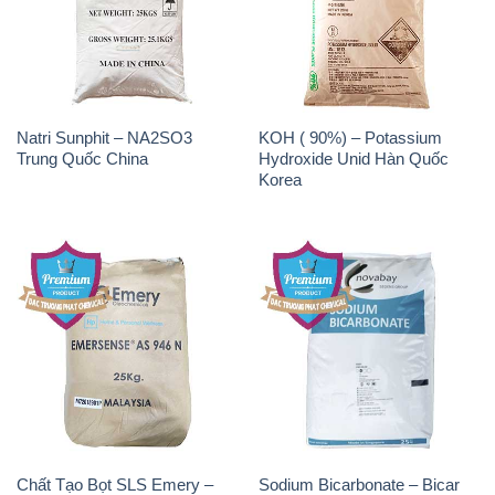
Natri Sunphit – NA2SO3
KOH ( 90%) – Potassium
Trung Quốc China
Hydroxide Unid Hàn Quốc
Korea
Chất Tạo Bọt SLS Emery –
Sodium Bicarbonate – Bicar
Emersense AS 946N Mã Lai
NaHCO3 Singapore
Malaysia