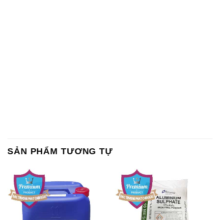
SẢN PHẨM TƯƠNG TỰ
Chất Bảo Quản CMIT Thái
Phèn Nhôm – Al2(SO4)3 17%