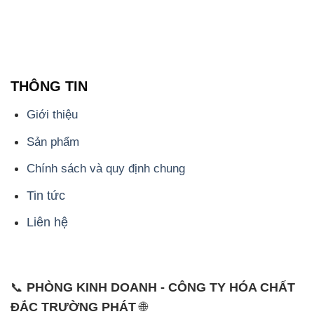
THÔNG TIN
Giới thiệu
Sản phẩm
Chính sách và quy định chung
Tin tức
Liên hệ
📞
PHÒNG KINH DOANH - CÔNG TY HÓA CHẤT
ĐẮC TRƯỜNG PHÁT
🌐
🌐 Website: https://hoachattayrua.net/
📞 Hotline: - 0933.920.505 - 028.3504.5555
- 028.3756.1835 - 028.3756.1840 - 028.3756.1841-