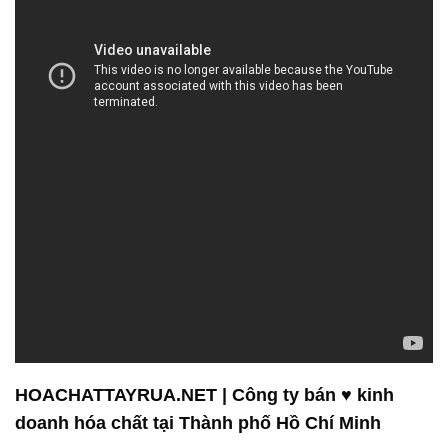
HOACHATTAYRUA.NET | Công ty bán ♥ kinh
doanh hóa chất tại Thành phố Hồ Chí Minh
**Dịch vụ khách hàng ưu việt:**
Tại Công ty Hóa Chất Đắc Trường Phát, chúng tôi
tự hào về mối quan hệ đối tác mạnh mẽ và bền
vững với khách hàng của mình. Chúng tôi biết rằng