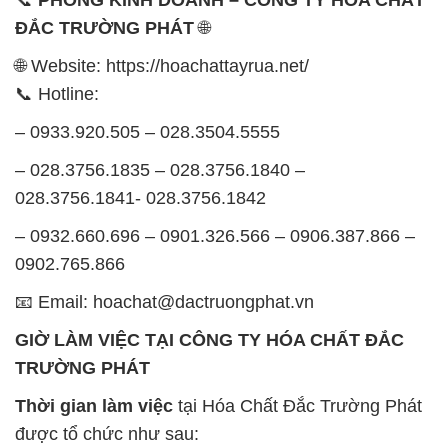
– 0933.920.505 – 028.3504.5555
– 028.3756.1835 – 028.3756.1840 –
028.3756.1841- 028.3756.1842
– 0932.660.696 – 0901.326.566 – 0906.387.866 –
0902.765.866
📧 Email: hoachat@dactruongphat.vn
GIỜ LÀM VIỆC TẠI CÔNG TY HÓA CHẤT ĐẮC
TRƯỜNG PHÁT
Thời gian làm việc
tại Hóa Chất Đắc Trường Phát
được tổ chức như sau:
Thứ 2 đến thứ 6: Buổi sáng: từ 8h đến 11h – Buổi
chiều: từ 12h30 đến 17h
Thứ 7: Buổi sáng: từ 8h đến 11h – Buổi chiều: từ
12h30 đến 16h