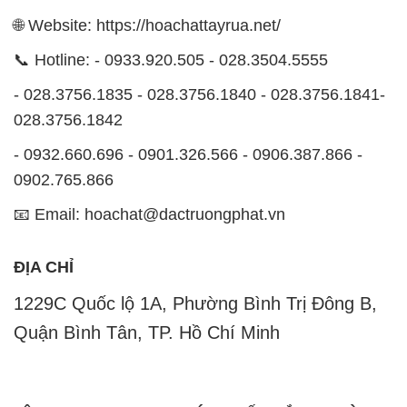
028.3756.1842
- 0932.660.696 - 0901.326.566 - 0906.387.866 -
0902.765.866
📧 Email: hoachat@dactruongphat.vn
ĐỊA CHỈ
1229C Quốc lộ 1A, Phường Bình Trị Đông B,
Quận Bình Tân, TP. Hồ Chí Minh
CÔNG TY XNK TM SX HÓA CHẤT ĐẮC TRƯỜNG
PHÁT
Công ty Hóa Chất Đắc Trường Phát, hoạt động dưới
tên miền
hoachattayrua.net
, là một đơn vị chuyên